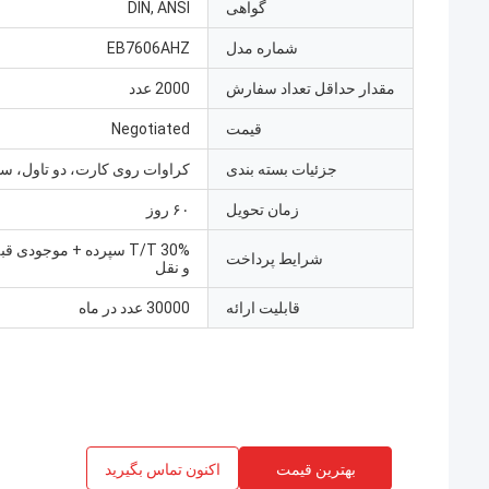
گواهی
DIN, ANSI
شماره مدل
EB7606AHZ
مقدار حداقل تعداد سفارش
2000 عدد
قیمت
Negotiated
جزئیات بسته بندی
کراوات روی کارت، دو تاول، سا
زمان تحویل
۶۰ روز
T/T 30% سپرده + موجودی 
شرایط پرداخت
و نقل
قابلیت ارائه
30000 عدد در ماه
بهترین قیمت
اکنون تماس بگیرید