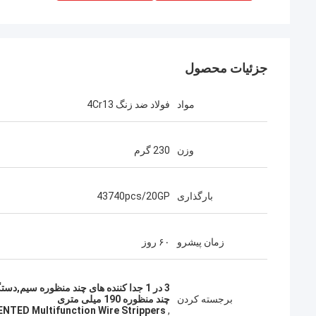
جزئیات محصول
مواد
فولاد ضد زنگ 4Cr13
وزن
230 گرم
بارگذاری
43740pcs/20GP
زمان پیشرو
۶۰ روز
3 در 1 جدا کننده های چند منظوره سیم,
برجسته کردن
چند منظوره 190 میلی متری
NTED Multifunction Wire Strippers
,