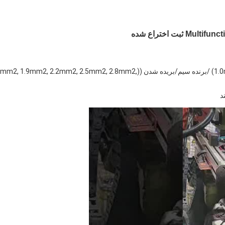
> عملکرد: پیچ/گرفت/بریده کننده ((1.0mm،1.6mm، 2.0mm، 2.6mm) /برنده سیم/بریده شدن ((, 1.9mm2, 2.2mm2, 2.5mm2, 2.8mm2
د