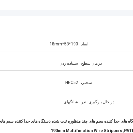
ابعاد
190*58*18mm
درمان سطح
سنباده زدن
سختی
HRC52
در حال بارگیری بندر
شانگهای
دستگاه های جدا کننده سیم های چند منظوره ثبت شده,دستگاه های جدا کننده سیم های
190mm Multifunction Wire Strippers
,
PATE