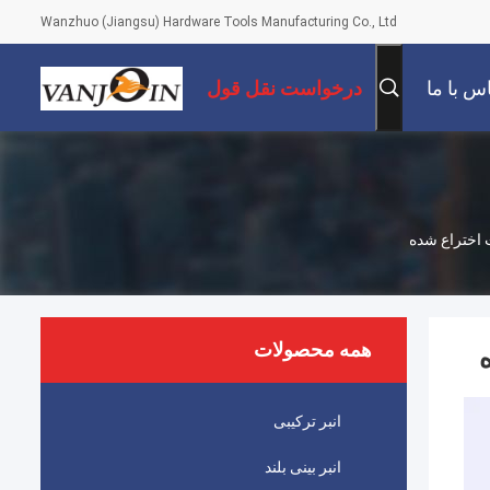
Wanzhuo (Jiangsu) Hardware Tools Manufacturing Co., Ltd
س با ما
درخواست نقل قول
همه محصولات
انبر ترکیبی
انبر بینی بلند