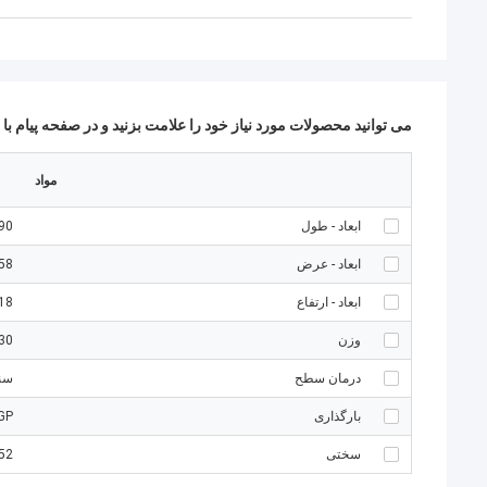
می توانید محصولات مورد نیاز خود را علامت بزنید و در صفحه پیام با م
مواد
ابعاد - طول
190 میل
ابعاد - عرض
58 میلی مت
ابعاد - ارتفاع
18 میلی مت
وزن
230 
درمان سطح
سنب
بارگذاری
GP
سختی
52