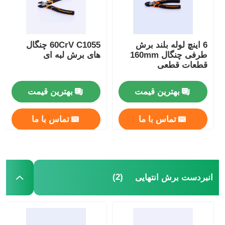
انبر بینی بلند
6 اینچ لوله بلند برش
60CrV C1055 چنگال
طرفی چنگال 160mm
های برش لبه ای
چنگال های برش جانبی
قطعات قطعی
انبردست برش انتهایی
بهترین قیمت
بهترین قیمت
تماس با ما
تماس با ما
چنگال های چند منظوره
سیم کش
(2)
انبردست برش انتهایی
قیچی های ترکیبی
فايبر اپتيک استريپر