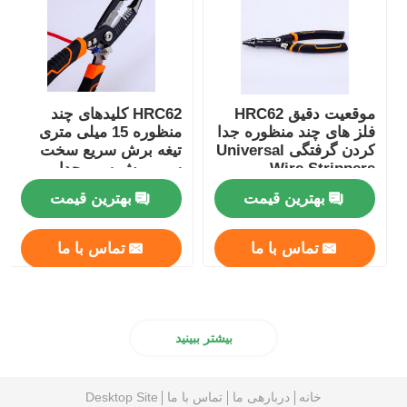
موقعیت دقیق HRC62
HRC62 کلیدهای چند
فلز های چند منظوره جدا
منظوره 15 میلی متری
کردن گرفتگی Universal
تیغه برش سریع سخت
Wire Strippers
سیم برش سیم جدا
کردن کلیدهای
بهترین قیمت
بهترین قیمت
تماس با ما
تماس با ما
بیشتر ببینید
خانه
دربارهی ما
تماس با ما
Desktop Site