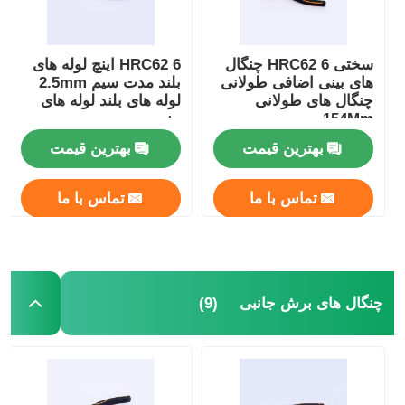
دربارهی ما
سختی HRC62 6 چنگال
HRC62 6 اینچ لوله های
های بینی اضافی طولانی
بلند مدت سیم 2.5mm
چنگال های طولانی
لوله های بلند لوله های
کارخانه تور
154Mm
بینی
بهترین قیمت
بهترین قیمت
کنترل کیفیت
تماس با ما
تماس با ما
تماس با ما
اخبار
(9)
چنگال های برش جانبی
درخواست نقل قول
انبر ترکیبی