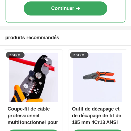
Continuer
pinces de rabattement
Pièces électroniques
produits recommandés
Outils isolés
Rupture Ring Pliers
Des pinces pour les joints de rainures
Coupe-fil de câble
Outil de décapage et
professionnel
de décapage de fil de
multifonctionnel pour
185 mm 4Cr13 ANSI
travaux électriques
HRC 51-55