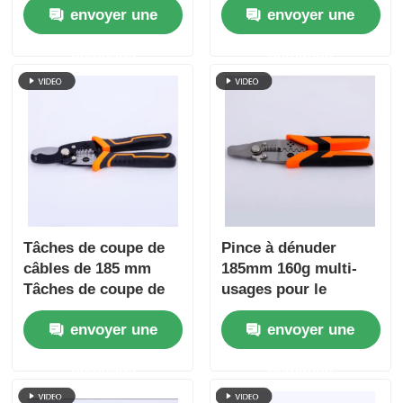
envoyer une
envoyer une
demande
demande
Tâches de coupe de
Pince à dénuder
câbles de 185 mm
185mm 160g multi-
Tâches de coupe de
usages pour le
câbles 7 en 1 Tâches
dénudage de câbles,
envoyer une
envoyer une
de coupe de câbles
la coupe de fils, le
multi-fonctionnelles
sertissage et
demande
demande
Tâches de coupe de
l'enroulement, outils
câbles Tâches de
à main fendus 4Cr13