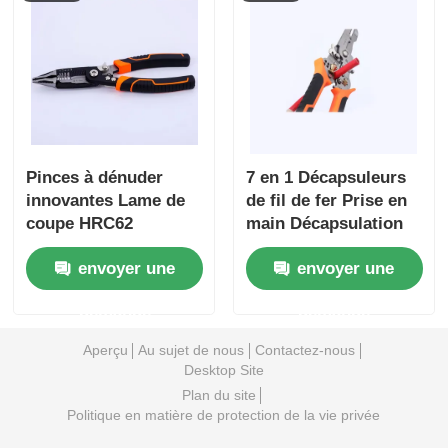
coupe de câbles
Tâches de coupe de
câbles Tâches de
coupe de câbles
Pinces à dénuder
7 en 1 Décapsuleurs
innovantes Lame de
de fil de fer Prise en
coupe HRC62
main Décapsulation
Capacité de câble 15
Coupe Enroulement
envoyer une
envoyer une
mm Outil à main pour
Crimping Porte-
dénuder les fils à
ongles Serrure
demande
demande
durcissement rapide
Aperçu
Au sujet de nous
Contactez-nous
Desktop Site
Plan du site
Politique en matière de protection de la vie privée