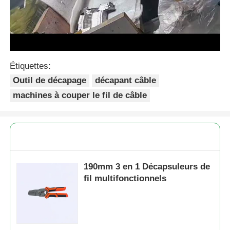
Longues pinces de nez
Pièces de coupe latérale
Étiquettes:
Outil de décapage
décapant câble
EXTRÉMITÉ COUPANT DES PINCES
machines à couper le fil de câble
Pièces multifonctionnelles
Décapants de fil
190mm 3 en 1 Décapsuleurs de
fil multifonctionnels
Ciseaux à combinaison
Stripper à fibre optique