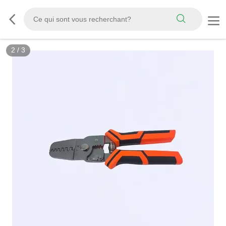
2
/
3