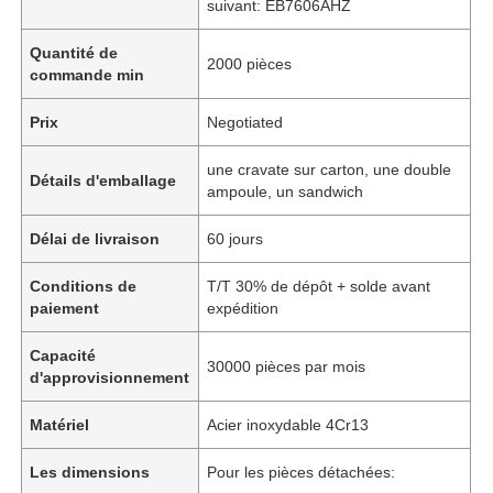
suivant: EB7606AHZ
Quantité de
2000 pièces
commande min
Prix
Negotiated
une cravate sur carton, une double
Détails d'emballage
ampoule, un sandwich
Délai de livraison
60 jours
Conditions de
T/T 30% de dépôt + solde avant
paiement
expédition
Capacité
30000 pièces par mois
d'approvisionnement
Matériel
Acier inoxydable 4Cr13
Les dimensions
Pour les pièces détachées: