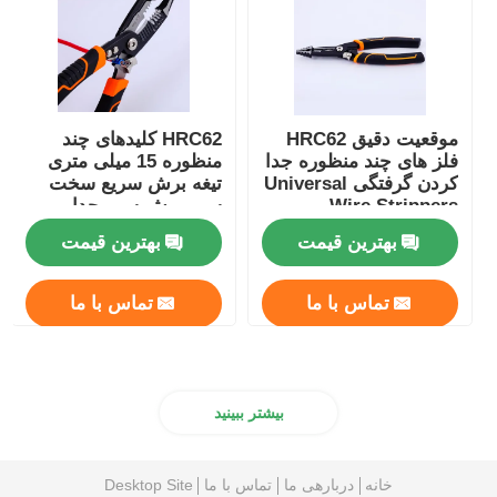
موقعیت دقیق HRC62
HRC62 کلیدهای چند
فلز های چند منظوره جدا
منظوره 15 میلی متری
کردن گرفتگی Universal
تیغه برش سریع سخت
Wire Strippers
سیم برش سیم جدا
کردن کلیدهای
بهترین قیمت
بهترین قیمت
تماس با ما
تماس با ما
بیشتر ببینید
خانه
دربارهی ما
تماس با ما
Desktop Site