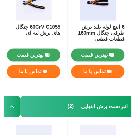
انبر بینی بلند
6 اینچ لوله بلند برش
60CrV C1055 چنگال
طرفی چنگال 160mm
های برش لبه ای
چنگال های برش جانبی
قطعات قطعی
انبردست برش انتهایی
بهترین قیمت
بهترین قیمت
تماس با ما
تماس با ما
چنگال های چند منظوره
سیم کش
(2)
انبردست برش انتهایی
قیچی های ترکیبی
فايبر اپتيک استريپر