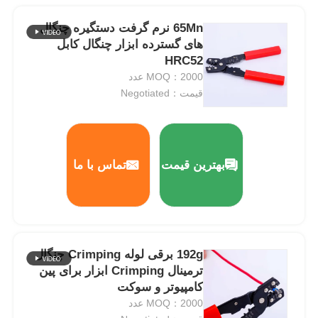
65Mn نرم گرفت دستگیره چنگال
های گسترده ابزار چنگال کابل
HRC52
MOQ：2000 عدد
قیمت：Negotiated
بهترین قیمت
تماس با ما
192g برقی لوله Crimping چنگال
ترمینال Crimping ابزار برای پین
کامپیوتر و سوکت
MOQ：2000 عدد