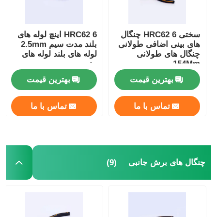
دربارهی ما
سختی HRC62 6 چنگال
HRC62 6 اینچ لوله های
های بینی اضافی طولانی
بلند مدت سیم 2.5mm
چنگال های طولانی
لوله های بلند لوله های
کارخانه تور
154Mm
بینی
بهترین قیمت
بهترین قیمت
کنترل کیفیت
تماس با ما
تماس با ما
تماس با ما
اخبار
(9)
چنگال های برش جانبی
درخواست نقل قول
انبر ترکیبی