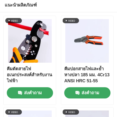
แนะนำผลิตภัณฑ์
เกี่ยวกับเรา
ทัวร์โรงงาน
ควบคุมคุณภาพ
ติดต่อเรา
คีมตัดสายไฟ
คีมปอกสายไฟและย้ำ
อเนกประสงค์สำหรับงาน
หางปลา 185 มม. 4Cr13
ไฟฟ้า
ANSI HRC 51-55
ข่าว
ส่งคำถาม
ส่งคำถาม
ขออ้าง
คีมรวม