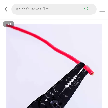
2
/
6