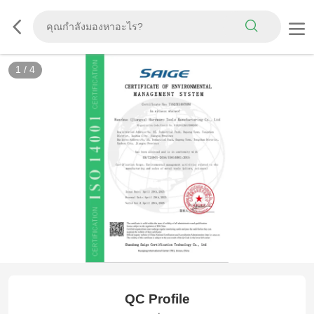
1
/
4
ISO 14001
QC Profile