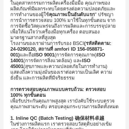
ในอุตสาหกรรมการผลิตเครื่องมือมือ คุณภาพของ
ผลิตภัณฑ์มีผลกระทบโดยตรงต่อความปลอดภัยและ
การทํางานของผู้ใช้
คุณภาพเป็นอันดับแรก
" ปรัชญา
การนําการตรวจสอบ 100% มาใช้ในทุกขั้นตอน จาก
การจัดซื้อวัสดุแพร่จนถึงการผลิตและการบรรจุปลาย
เพื่อให้แน่ใจว่าเครื่องมือทุกเครื่อง ตอบสนอง
มาตรฐานสากลที่สูงสุด
โรงงานของเราผ่านการรับรอง BSCI
(รหัสติดตาม:
24-0290120, สถานที่ amfori ID 156-058871-
001)
และถือ
ISO 9001
(การจัดการคุณภาพ)
ISO
14001
(การจัดการสิ่งแวดล้อม) และ
ISO
45001
(สุขภาพและความปลอดภัยในการทํางาน)
แสดงถึงความมุ่งมั่นของเราต่อความเป็นเลิศ ความ
ยั่งยืน และการผลิตที่มีจริยธรรม
การตรวจสอบคุณภาพแบบครบถ้วน: ตรวจสอบ
100% ทุกขั้นตอน
เพื่อรับประกันคุณภาพสูงสุด เราบังคับใช้ระบบตรวจ
คุณภาพสามระดับ ครอบคลุมกระบวนการผลิตทั้งหมด
1. Inline QC (Batch Testing) 确保材料卓越
ในช่วงการผลิตแรก เราตรวจสอบวัสดุดิบอย่างเข้ม