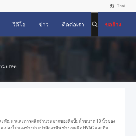
Thai
วิดีโอ
ข่าว
ติดต่อเรา
ขออ้าง
ณี บริษัท
และพัฒนาและการผลิตจำนวนมากของคีมปั๊มน้ำขนาด 10 นิ้วของ
่ยนแปลงไปของช่างประปามืออาชีพ ช่างเทคนิค HVAC และทีม
นเมือง Xuzhou มณฑล Jiangsu ประเทศจีน เรามีความเชี่ยวชาญ