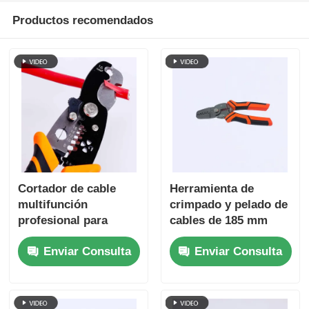
Productos recomendados
Sobre nosotros
Visita a la fábrica
Control de Calidad
Contacto
Cortador de cable
Herramienta de
multifunción
crimpado y pelado de
noticias
profesional para
cables de 185 mm
trabajos eléctricos
4Cr13 ANSI HRC 51-
Enviar Consulta
Enviar Consulta
55
Solicitar una cotización
Alicates de la combinación