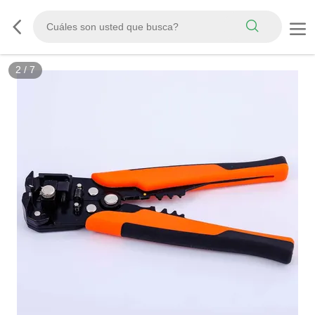
2
/
7