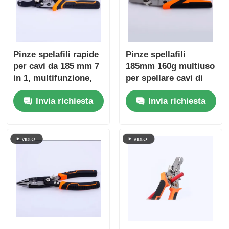
Pinze lunghe del naso
Pinze spelafili rapide
Pinze spellafili
Tappelle per taglio laterale
per cavi da 185 mm 7
185mm 160g multiuso
in 1, multifunzione,
per spellare cavi di
troncatrici per cavi,
scarto, tagliare fili,
ESTREMITÀ CHE TAGLIA LE PINZE
Invia richiesta
Invia richiesta
spelatura,
crimpare, avvolgere,
avvolgimento,
dividere, utensili
Pignoni multifunzione
divisione, cesoie,
manuali 4Cr13
utensili manuali
Stripper per filo
Tesi combinate
Stripper a fibra ottica