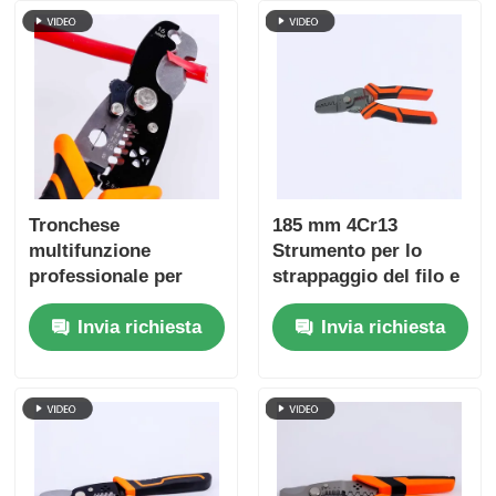
Chi siamo
Fatory Tour
Controllo di qualità
Tronchese
185 mm 4Cr13
multifunzione
Strumento per lo
Contattaci
professionale per
strappaggio del filo e
cavi e fili per lavori
il crimping del
Invia richiesta
Invia richiesta
elettrici
terminale ANSI HRC
notizie
51-55
Richiedere un preventivo
Pinze di combinazione