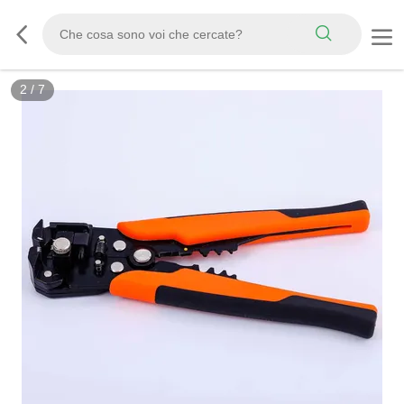
2
/
7