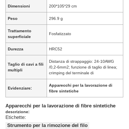
Dimensioni
200*105*29 cm
Peso
296.9 g
Trattamento
Fosfatizzato
superficiale
Durezza
HRC52
Distanza di strappaggio: 24-10AWG
Taglio di cavi a fili
/0,2-6mm2; funzione di taglio di linea;
multipli
crimping del terminale di
Apparecchi per la lavorazione di
Evidenziare:
fibre sintetiche
Apparecchi per la lavorazione di fibre sintetiche
descrizione:
Etichette:
Strumento per la rimozione del filo