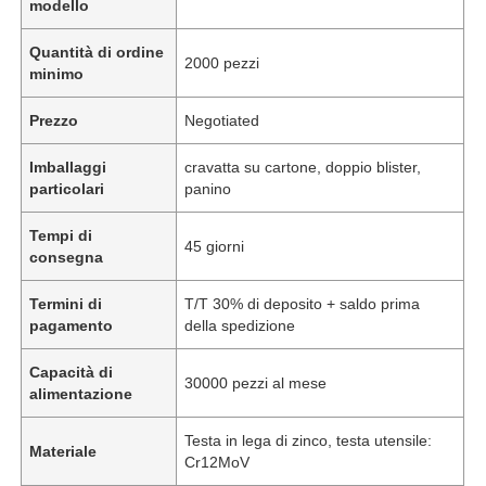
modello
Quantità di ordine
2000 pezzi
minimo
Prezzo
Negotiated
Imballaggi
cravatta su cartone, doppio blister,
particolari
panino
Tempi di
45 giorni
consegna
Termini di
T/T 30% di deposito + saldo prima
pagamento
della spedizione
Capacità di
30000 pezzi al mese
alimentazione
Testa in lega di zinco, testa utensile:
Materiale
Cr12MoV