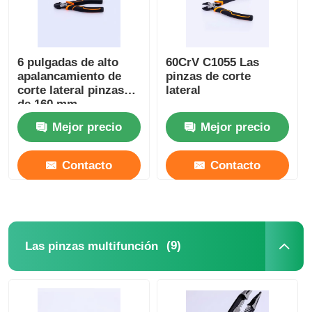
Alicates largos de la nariz
6 pulgadas de alto
60CrV C1055 Las
apalancamiento de
pinzas de corte
Las pinzas de corte lateral
corte lateral pinzas
lateral
de 160 mm
cortadores
EXTREMO QUE CORTA LOS ALICATES
Mejor precio
Mejor precio
diagonales
Contacto
Contacto
Las pinzas multifunción
Las demás máquinas de limpieza
(9)
Las pinzas multifunción
Las tijeras combinadas
Triturador de fibra óptica