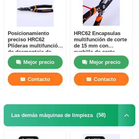
alicates que prensan
Posicionamiento
HRC62 Encapsulas
Las pinzas electrónicas
preciso HRC62
multifunción de corte
Plíderas multifunción
de 15 mm con
de desmontaje de
cuchilla de corte
Herramientas aisladas
alambre de agarre
rápido y duro
Mejor precio
Mejor precio
universal
Encapsulas de corte
de alambre de corte
Broche Ring Pliers
de alambre
Contacto
Contacto
Las pinzas de las juntas de ranura
(58)
Las demás máquinas de limpieza