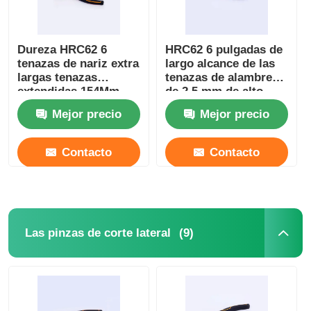
Sobre nosotros
Dureza HRC62 6
HRC62 6 pulgadas de
tenazas de nariz extra
largo alcance de las
largas tenazas
tenazas de alambre
Visita a la fábrica
extendidas 154Mm
de 2,5 mm de alto
apalancamiento
Mejor precio
Mejor precio
Control de Calidad
Contacto
Contacto
Contacto
noticias
(9)
Las pinzas de corte lateral
Solicitar una cotización
Alicates de la combinación