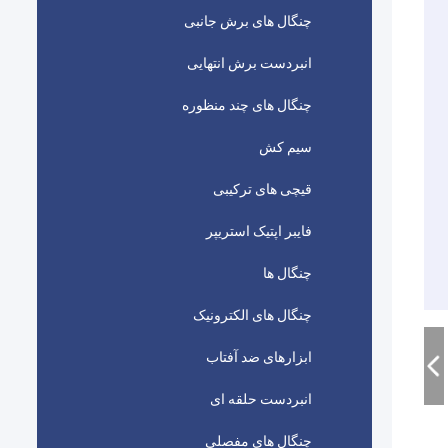
چنگال های برش جانبی
انبردست برش انتهایی
چنگال های چند منظوره
سیم کش
قیچی های ترکیبی
فايبر اپتيک استريپر
چنگال ها
چنگال های الکترونیک
ابزارهای ضد آفتاب
انبردست حلقه ای
چنگال های مفصلی