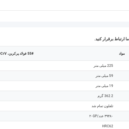
ا ارتباط برقرار کنید.
مواد
55# فولاد پرکربن، 60CrV
225 میلی متر
59 میلی متر
19 میلی متر
362.2 گرم
تلفلون تمام شد
۳۹۴۸۰ عدد/۲۰GP
HRC62