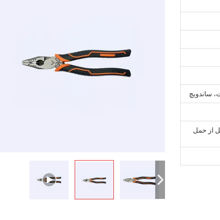
، ساندویچ
قبل از حمل