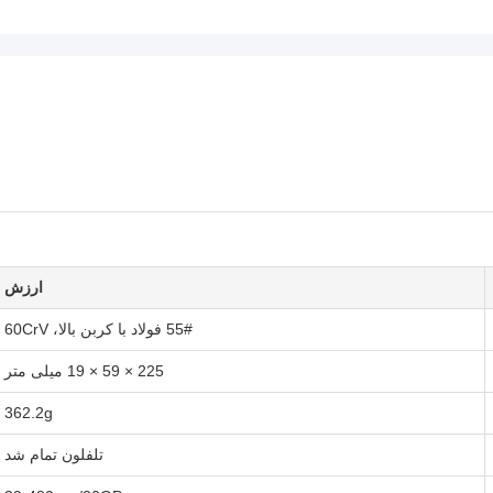
ارزش
55# فولاد با کربن بالا، 60CrV
225 × 59 × 19 میلی متر
362.2g
تلفلون تمام شد