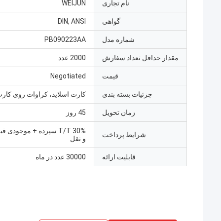
نام تجاری
WEIJUN
گواهی
DIN, ANSI
شماره مدل
PB090223AA
مقدار حداقل تعداد سفارش
2000 عدد
قیمت
Negotiated
جزئیات بسته بندی
کارت اسلاید، کراوات روی کارت
زمان تحویل
45 روز
T/T 30% سپرده + موجودی 
شرایط پرداخت
و نقل
قابلیت ارائه
30000 عدد در ماه