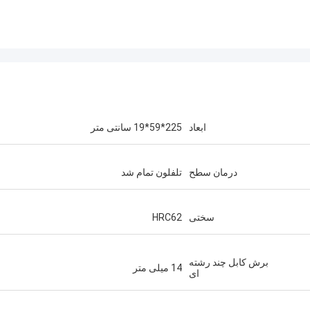
ابعاد
225*59*19 سانتی متر
درمان سطح
تلفلون تمام شد
سختی
HRC62
برش کابل چند رشته
14 میلی متر
ای