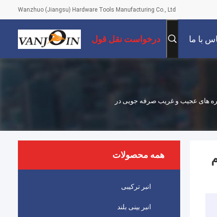
Wanzhuo (Jiangsu) Hardware Tools Manufacturing Co., Ltd
س با ما
درخواست نقل قول
 برش سیم نهایی HRC 62 TPR رنگ دوام دار دستگیره های عجیب و غریب صرفه جویی در
همه محصولات
 رنگ دوام
انبر ترکیبی
انبر بینی بلند