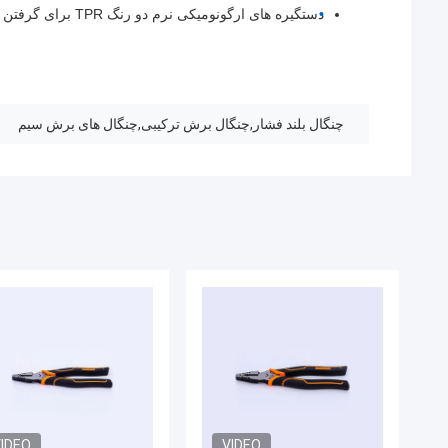
دستگیره های ارگونومیکی نرم دو رنگ TPR برای گرفتن بهتر
چنگال بلند فشار,چنگال برش ترکیبی,چنگال های برش سیم
IDEO
VIDEO