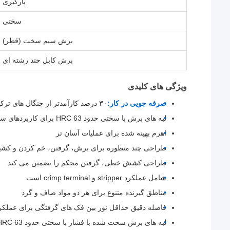
بارگیری
سختی
برش سیم سخت (قطر)
برش کابل چند رشته ای
ویژگی های کلیدی
صرفه جویی در کار:
۳۰ درصد کارآمدتر از چنگال های ترکیبی معمولی
لبه های برش با سختی حدود 63 HRC برای کاربردهای سنگین
اهرم بهینه شده برای عملیات آسان تر
طراحی چند منظوره برای برش، گرفتن، خم کردن و کشی
طراحی کشش خطی، گرفتن محکم را تضمین می کند
شامل عملکرد stripper و crimp terminal است.
مناطق گیرنده متنوع برای هر دو مواد صاف و گرد
فاصله دقیق حداقل نور بین فک های گرفتگی برای عملکر
لبه های برش سخت شده با فشار با سختی حدود 63 HRC