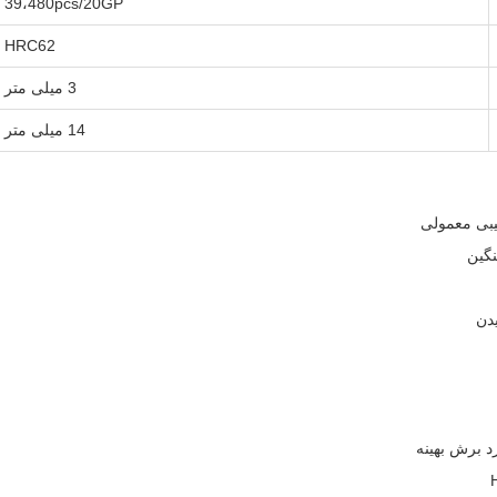
39،480pcs/20GP
HRC62
3 میلی متر
14 میلی متر
دن
د برش بهینه