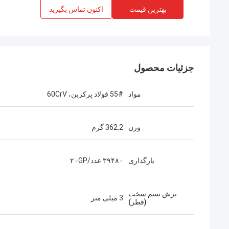
بهترین قیمت
اکنون تماس بگیرید
جزئیات محصول
مواد
55# فولاد پرکربن، 60CrV
وزن
362.2 گرم
بارگذاری
۳۹۴۸۰ عدد/۲۰GP
برش سیم سخت
3 میلی متر
(قطر)