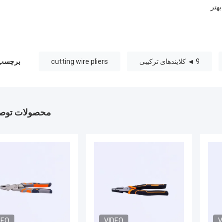
9 ◄ کلایندهای ترکیبی
cutting wire pliers
برچسب 
محصولات توصی
DEO
VIDEO
V