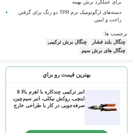
برای عملکرد برش بهینه
دسته‌های ارگونومیک نرم TPR دو رنگ برای گرفتن
انبر بینی بلند
راحت و ایمن
برچسب ها:
چنگال های برش جانبی
چنگال بلند فشار
چنگال برش ترکیبی
چنگال های برش سیم
انبردست برش انتهایی
چنگال های چند منظوره
بهترين قيمت رو براي
سیم کش
انبر ترکیبی چندکاره با اهرم بالا 8
اینچی، روکش نیکلی، انبر سیم‌چین،
صرفه‌جویی در کار با طراحی خارج
قیچی های ترکیبی
از مرکز
فايبر اپتيک استريپر