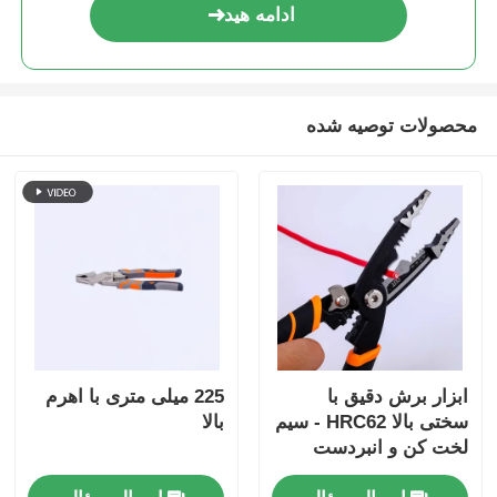
ادامه هید
چنگال ها
چنگال های الکترونیک
محصولات توصیه شده
ابزارهای ضد آفتاب
انبردست حلقه ای
چنگال های مفصلی
ابزار برش دقیق با
225 میلی متری با اهرم
سختی بالا HRC62 - سیم
بالا
لخت کن و انبردست
ترکیبی برای مواد فوق