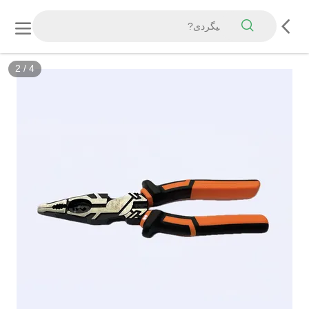
2
/
4