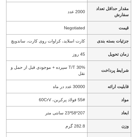
مقدار حداقل تعداد
2000 عدد
سفارش
قیمت
Negotiated
جزئیات بسته بندی
کارت اسلاید، کراوات روی کارت، ساندویچ
زمان تحویل
45 روز
T/T 30% سپرده + موجودی قبل از حمل و
شرایط پرداخت
نقل
قابلیت ارائه
30000 عدد در ماه
مواد
55# فولاد پرکربن، 60CrV
ابعاد
207*58*23 سانتی متر
وزن
282.8 گرم