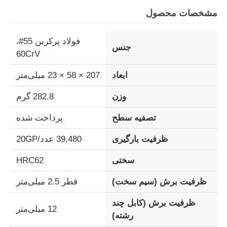
مشخصات محصول
فولاد پرکربن 55#،
جنس
60CrV
ابعاد
207 × 58 × 23 میلی‌متر
وزن
282.8 گرم
تصفیه سطح
پرداخت شده
ظرفیت بارگیری
39,480 عدد/20GP
خانه
سختی
HRC62
ظرفیت برش (سیم سخت)
قطر 2.5 میلی‌متر
محصولات
ظرفیت برش (کابل چند
12 میلی‌متر
رشته)
فیلم های