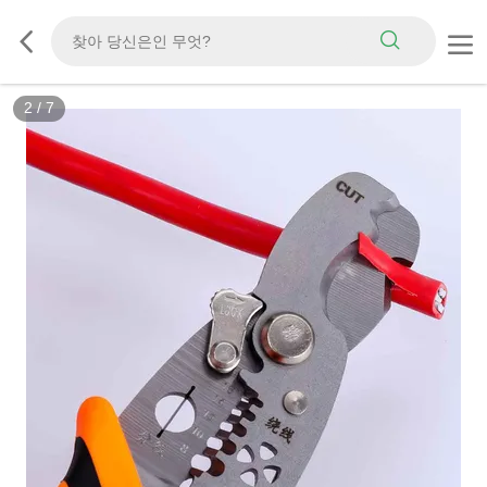
2
/
7