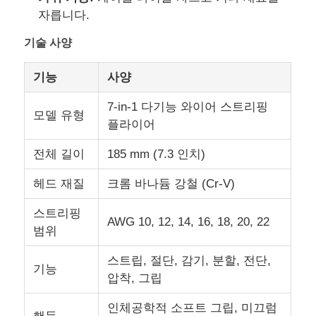
자릅니다.
회사 소개
기술 사양
기능
사양
공장 투어
7-in-1 다기능 와이어 스트리핑
모델 유형
플라이어
품질 관리
전체 길이
185 mm (7.3 인치)
연락처
헤드 재질
크롬 바나듐 강철 (Cr-V)
스트리핑
뉴스
AWG 10, 12, 14, 16, 18, 20, 22
범위
스트립, 절단, 감기, 분할, 전단,
견적 요청
기능
압착, 그립
인체공학적 소프트 그립, 미끄럼
만능 집게들