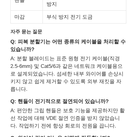
핸들
방지
롱 노우즈 플라이어들
마감
부식 방지 전기 도금
자주 묻는 질문
부면 절단 톱니
Q: 피복 분할기는 어떤 종류의 케이블을 처리할 수
있습니까?
플라이어들을 줄이는 마지막
A: 분할 블레이드는 표준 원형 전기 케이블(직경
2.5-6mm) 및 Cat5/6과 같은 네트워크 케이블용으
로 설계되었습니다. 섬세한 내부 와이어를 손상시
다기능 톱니
키지 않고 쉽게 제거할 수 있도록 외부 재킷을 자
릅니다.
와이어 스트리퍼
Q: 핸들이 전기적으로 절연되어 있습니까?
A: 편안한 그립 핸들은 보호 기능을 제공하지만 활
복합 가위
선 작업에 대해 VDE 절연 인증을 받지 않았습니
다. 작업하기 전에 항상 회로의 전원을 끕니다.
광섬유 스트립퍼