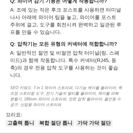
Q: 와이어 감기 기능은 어떻게 작동합니까?
A: 조에 있는 작은 후크 포스트를 사용하면 터미널
크림핑 플라이어들
나사 아래에 와이어 팁을 놓고, 와이어를 포스트
주위에 걸고, 도구를 회전시켜 완벽하고 일관된 루
프를 만들 수 있습니다.
전자 톱니
Q: 압착기는 모든 유형의 커넥터에 적합합니까?
태양열 보호 도구
A: 일반적인 절연 및 비절연 압착 터미널(링, 스페
이드)과 함께 작동합니다. 특수 커넥터(RJ45, 동
축)의 경우 전용 압착 도구를 사용하는 것이 좋습
열림고리수동 펜치들
니다.
SEO 키워드: 7 in 1 와이어 스트리퍼, 다기능 케이블 플라이어, 퀵
웅덩이 관절 톱니
조정 스트리핑 도구, 전기 기술자 멀티툴 플라이어, 케이블 피복
분할기, 185mm 와이어 스트리퍼, 전문 압착 플라이어, 올인원 수
공구, 산업용 와이어 스트리퍼
꼬리표:
고출력 톱니
복합 절단 톱니
가닥 가닥 절단