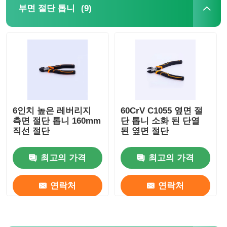
(9)
부면 절단 톱니
회사 소개
공장 투어
품질 관리
6인치 높은 레버리지
60CrV C1055 옆면 절
측면 절단 톱니 160mm
단 톱니 소화 된 단열
연락처
직선 절단
된 옆면 절단
뉴스
최고의 가격
최고의 가격
연락처
연락처
견적 요청
만능 집게들