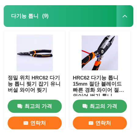
크림핑 플라이어들
(9)
다기능 톱니
전자 톱니
태양열 보호 도구
열림고리수동 펜치들
정밀 위치 HRC62 다기
HRC62 다기능 톱니
능 톱니 찢기 잡기 유니
15mm 절단 블레이드
버설 와이어 찢기
빠른 경화 와이어 절단
웅덩이 관절 톱니
와이어 벗기 톱니
최고의 가격
최고의 가격
연락처
연락처