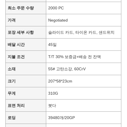
최소 주문 수량
2000 PC
가격
Negotiated
포장 세부 사항
슬라이드 카드, 타이온 카드, 샌드위치
배달 시간
45일
지불 조건
T/T 30% 보증금+배송 전 잔액
소재
55# 고탄소강, 60CrV
크기
207*58*23cm
무게
310G
표면 처리
붓다
로딩
39480개/20GP