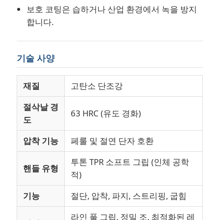
보호 코팅은 습하거나 산업 환경에서 녹을 방지
합니다.
크림핑 플라이어들
전자 톱니
기술 사양
재질
고탄소 단조강
태양열 보호 도구
절삭날 경
63 HRC (유도 경화)
열림고리수동 펜치들
도
압착 기능
페룰 및 절연 단자 호환
웅덩이 관절 톱니
투톤 TPR 소프트 그립 (인체 공학
핸들 유형
적)
기능
절단, 압착, 파지, 스트리핑, 굽힘
라인 풀 그립, 정밀 조, 최적화된 레