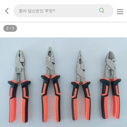
2
/
3