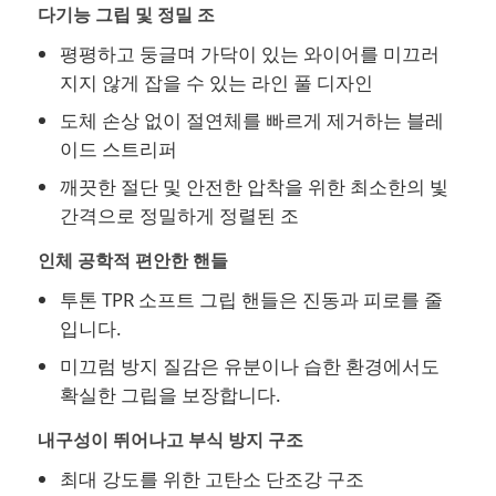
다기능 그립 및 정밀 조
평평하고 둥글며 가닥이 있는 와이어를 미끄러
롱 노우즈 플라이어들
지지 않게 잡을 수 있는 라인 풀 디자인
도체 손상 없이 절연체를 빠르게 제거하는 블레
부면 절단 톱니
이드 스트리퍼
깨끗한 절단 및 안전한 압착을 위한 최소한의 빛
플라이어들을 줄이는 마지막
간격으로 정밀하게 정렬된 조
인체 공학적 편안한 핸들
다기능 톱니
투톤 TPR 소프트 그립 핸들은 진동과 피로를 줄
입니다.
와이어 스트리퍼
미끄럼 방지 질감은 유분이나 습한 환경에서도
확실한 그립을 보장합니다.
복합 가위
내구성이 뛰어나고 부식 방지 구조
최대 강도를 위한 고탄소 단조강 구조
광섬유 스트립퍼