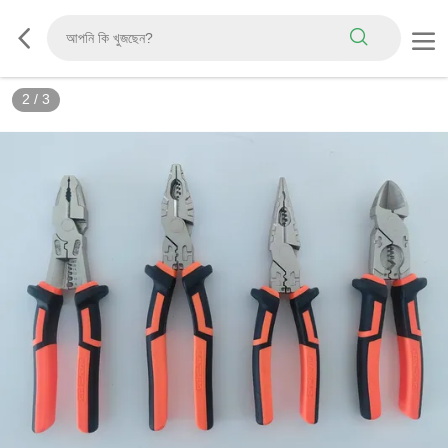
2
/
3