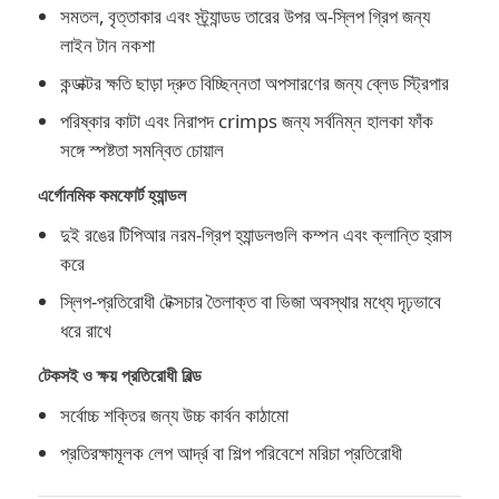
সমতল, বৃত্তাকার এবং স্ট্র্যান্ডড তারের উপর অ-স্লিপ গ্রিপ জন্য
লাইন টান নকশা
লম্বা নাকের প্লায়ার্স
কন্ডাক্টর ক্ষতি ছাড়া দ্রুত বিচ্ছিন্নতা অপসারণের জন্য ব্লেড স্ট্রিপার
পরিষ্কার কাটা এবং নিরাপদ crimps জন্য সর্বনিম্ন হালকা ফাঁক
সাইড কাটিং পেইঞ্জার
সঙ্গে স্পষ্টতা সমন্বিত চোয়াল
এর্গোনমিক কমফোর্ট হ্যান্ডল
শেষ কাটিং প্লায়ার
দুই রঙের টিপিআর নরম-গ্রিপ হ্যান্ডলগুলি কম্পন এবং ক্লান্তি হ্রাস
করে
মাল্টিফাংশন প্লিজ
স্লিপ-প্রতিরোধী টেক্সচার তৈলাক্ত বা ভিজা অবস্থার মধ্যে দৃঢ়ভাবে
ধরে রাখে
তারের স্ট্রিপার
টেকসই ও ক্ষয় প্রতিরোধী বিল্ড
সংমিশ্রণ কাঁচি
সর্বোচ্চ শক্তির জন্য উচ্চ কার্বন কাঠামো
প্রতিরক্ষামূলক লেপ আর্দ্র বা শিল্প পরিবেশে মরিচা প্রতিরোধী
ফাইবার অপটিক স্ট্রিপার