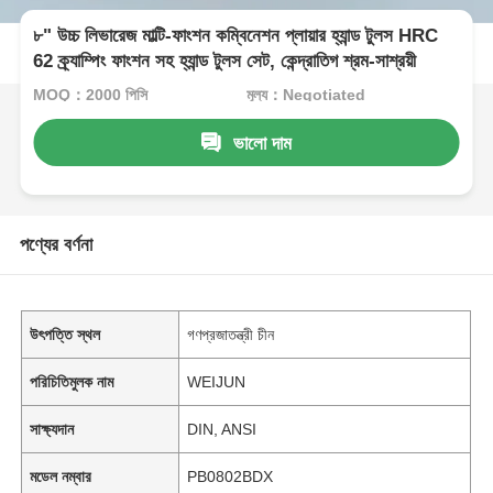
৮" উচ্চ লিভারেজ মাল্টি-ফাংশন কম্বিনেশন প্লায়ার হ্যান্ড টুলস HRC
62 ক্র্যাম্পিং ফাংশন সহ হ্যান্ড টুলস সেট, কেন্দ্রাতিগ শ্রম-সাশ্রয়ী
MOQ：2000 পিসি
মূল্য：Negotiated
ভালো দাম
পণ্যের বর্ণনা
উৎপত্তি স্থল
গণপ্রজাতন্ত্রী চীন
পরিচিতিমুলক নাম
WEIJUN
সাক্ষ্যদান
DIN, ANSI
মডেল নম্বার
PB0802BDX