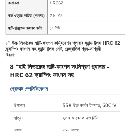
কঠোরতা
HRC62
হার্ড ওয়্যার কাটিয়া (আকার)
2.5 মিমি
মাল্টি-স্ট্র্যান্ডড ক্যাবল কাটা
১২ মিমি
৮" উচ্চ লিভারেজ মাল্টি-ফাংশন কম্বিনেশন প্লায়ার হ্যান্ড টুলস HRC 62
ক্র্যাম্পিং ফাংশন সহ হ্যান্ড টুলস সেট, কেন্দ্রাতিগ শ্রম-সাশ্রয়ী
বিবরণ:
8 "হাই লিভারেজ মাল্টি-ফাংশন সংমিশ্রণ প্ল্যানার -
HRC 62 ক্রাম্পিং ফাংশন সহ
প্রোডাক্ট স্পেসিফিকেশন
উপাদান
55# উচ্চ কার্বন ইস্পাত, 60CrV
মাত্রা
২০৭ × ৫৮ × ২৩ মিমি
ওজন
৩১০ গ্রাম