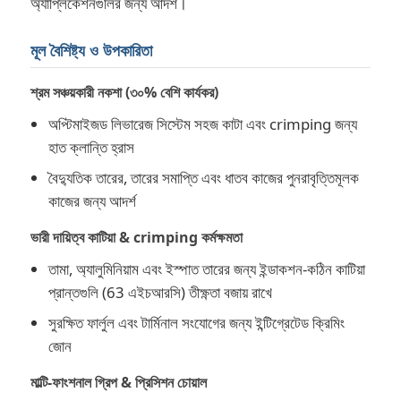
অ্যাপ্লিকেশনগুলির জন্য আদর্শ।
মূল বৈশিষ্ট্য ও উপকারিতা
আমাদের সম্পর্কে
শ্রম সঞ্চয়কারী নকশা (৩০% বেশি কার্যকর)
কারখানা ভ্রমণ
অপ্টিমাইজড লিভারেজ সিস্টেম সহজ কাটা এবং crimping জন্য
হাত ক্লান্তি হ্রাস
মান নিয়ন্ত্রণ
বৈদ্যুতিক তারের, তারের সমাপ্তি এবং ধাতব কাজের পুনরাবৃত্তিমূলক
কাজের জন্য আদর্শ
আমাদের সাথে যোগাযোগ করুন
ভারী দায়িত্ব কাটিয়া & crimping কর্মক্ষমতা
তামা, অ্যালুমিনিয়াম এবং ইস্পাত তারের জন্য ইন্ডাকশন-কঠিন কাটিয়া
খবর
প্রান্তগুলি (63 এইচআরসি) তীক্ষ্ণতা বজায় রাখে
সুরক্ষিত ফার্লুল এবং টার্মিনাল সংযোগের জন্য ইন্টিগ্রেটেড ক্রিমিং
উদ্ধৃতির জন্য আবেদন
জোন
মাল্টি-ফাংশনাল গ্রিপ & প্রিসিশন চোয়াল
কম্বিনেশন প্লায়ার্স