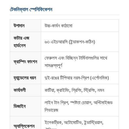
টেকনিক্যাল স্পেসিফিকেশন
ক্র্যাম্পিং প্যান
উপাদান
উচ্চ-কার্বন কাঠামো
ইলেকট্রনিক্স পেইনার
কাটার এজ
৬৩ এইচআরসি (ইন্ডাকশন-কঠিন)
হার্ডনেস
ইনসোলড টুলস
ফেরুলস এবং বিচ্ছিন্ন টার্মিনালগুলির সাথে
ক্রাম্পিং ফাংশন
সামঞ্জস্যপূর্ণ
স্ন্যাপ রিং প্লায়ার্স
হ্যান্ডেলের ধরন
দুই-রঙের টিপিআর নরম-গ্রিপ (এর্গোনমিক)
গ্রিভ জয়েন্ট প্যান্ট
কার্যাবলী
কাটিয়া, ক্রাইমিং, গ্রিপিং, স্ট্রিপিং, নমন
লাইন টান গ্রিপ, স্পষ্টতা চোয়াল, অপ্টিমাইজড
ডিজাইন
লিভারেজ
ইলেকট্রিক, অটোমোটিভ, ইন্ডাস্ট্রিয়াল,
অ্যাপ্লিকেশন