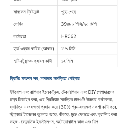
সারফেস ট্রিটমেন্ট
পুড়ে গেছে
লোডিং
39৪৮০ পিসি/২০ জিপি
কঠোরতা
HRC62
হার্ড ওয়্যার কাটিয়া (আকার)
2.5 মিমি
মাল্টি-স্ট্র্যান্ডড ক্যাবল কাটা
১২ মিমি
ক্রিমিং ফাংশন সহ পেশাদার সমন্বিত পেইনার
বাড়ি
ইউরোপ এবং রাশিয়ার ইলেকট্রিক্স, টেকনিশিয়ান এবং DIY পেশাদারদের
জন্য ডিজাইন করা, এই প্রিমিয়াম সমন্বিত টানগুলি উচ্চতর কর্মক্ষমতা,
স্থায়িত্ব এবং দক্ষতা প্রদান করে।30% শ্রম-সংরক্ষণ নকশা কাটা করে,
পণ্য
স্ট্যান্ডার্ড টানেলের তুলনায় ধরতে, বাঁকতে, মুছে ফেলতে এবং ক্রাম্পিং করা
সহজ - বৈদ্যুতিক ইনস্টলেশন, অটোমোবাইল কাজ এবং শিল্প
ভিডিও