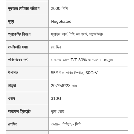
ন্যূনতম চাহিদার পরিমাণ
2000 পিসি
মূল্য
Negotiated
প্যাকেজিং বিবরণ
স্লাইড কার্ড, টাই অন কার্ড, স্যান্ডউইচ
ডেলিভারি সময়
৪৫ দিন
পরিশোধের শর্ত
চালানের আগে T/T 30% আমানত + ব্যালেন্স
উপাদান
55# উচ্চ-কার্বন ইস্পাত, 60CrV
মাত্রা
207*58*23সেমি
ওজন
310G
সারফেস ট্রিটমেন্ট
পুড়ে গেছে
লোডিং
৩৯৪৮০ পিসি/২০ জিপি