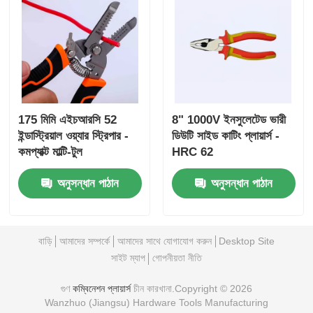
175 মিমি এইচআরসি 52
8" 1000V ইনসুলেটেড ভারী
ইন্ডাস্ট্রিয়াল ওয়্যার স্ট্রিপার -
ডিউটি সাইড কাটিং প্লায়ার্স -
কমপ্যাক্ট মাল্টি-টুল
HRC 62
অনুসন্ধান পাঠান
অনুসন্ধান পাঠান
বাড়ি
আমাদের সম্পর্কে
আমাদের সাথে যোগাযোগ করুন
Desktop Site
সাইট ম্যাপ
গোপনীয়তা নীতি
গুণ
কম্বিনেশন প্লায়ার্স
চীন কারখানা.Copyright © 2026
Wanzhuo (Jiangsu) Hardware Tools Manufacturing