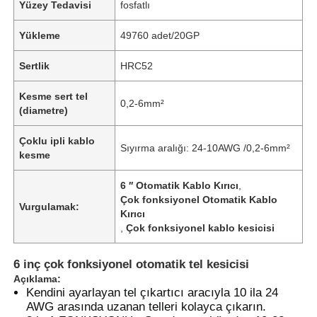
Yüzey Tedavisi
fosfatlı
Yükleme
49760 adet/20GP
Sertlik
HRC52
Kesme sert tel
0,2-6mm²
(diametre)
Çoklu ipli kablo
Sıyırma aralığı: 24-10AWG /0,2-6mm²
kesme
6 ′′ Otomatik Kablo Kırıcı
,
Çok fonksiyonel Otomatik Kablo
Vurgulamak:
Kırıcı
,
Çok fonksiyonel kablo kesicisi
6 inç çok fonksiyonel otomatik tel kesicisi
Açıklama:
Kendini ayarlayan tel çıkartıcı aracıyla 10 ila 24
AWG arasında uzanan telleri kolayca çıkarın.