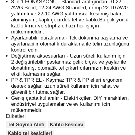
3 in 1 FONKSYONU - Standart aralığından 10-22
AWG Solid, 12-24 AWG Stranded, crimp 22-10 AWG
yalıtımlı ve 22-10 AWG yalıtımsız, kesilmiş bakır,
alüminyum, kaplı çekirdek tel ve kablo.Bu çok yönlü
kablo kırıcı ve striptiz cihazı her iş için
mükemmeldir..
Ayarlanabilir duraklama - Tek dokunma başlatma ve
ayarlanabilir otomatik duraklama ile telin uzunluğunu
kontrol edin.
Değiştirme aksesuarları - Uzun süreli kullanım için
2 değiştirilebilir paslanmaz çelik bıçak ve yaylar ile
donatılmış, otomatik tel çıkartıcılarınızın keskin ve
etkili kalmasını sağlar.
PP & TPR EL - Kaymaz TPR & PP elleri ergonomi
destek sağlar, uzun süreli kullanım için rahat ve
güvenli bir tutma sağlar.
Ana sayfa
Geniş çapta kullanılır - Elektrikçiler, DIY meraklıları,
endüstriyel uygulamalar ve ev kullanımı için
mükemmeldir.
Ürünler
Etiketler:
Tel Soyma Aleti
Kablo kesicisi
VİDEOLAR
Kablo tel kesicileri