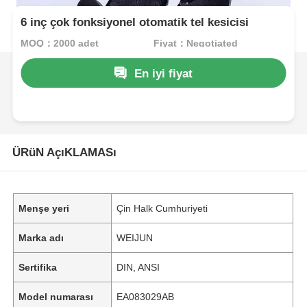
6 inç çok fonksiyonel otomatik tel kesicisi
MOQ：2000 adet
Fiyat：Negotiated
En iyi fiyat
ÜRüN AçıKLAMASı
Menşe yeri
Çin Halk Cumhuriyeti
Marka adı
WEIJUN
Sertifika
DIN, ANSI
Model numarası
EA083029AB