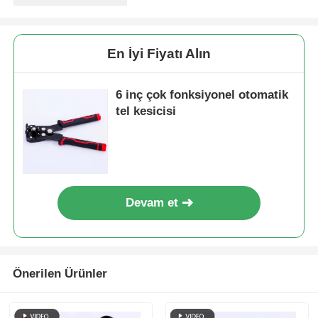
Hakkımızda
En İyi Fiyatı Alın
Fabrika turu
6 inç çok fonksiyonel otomatik
tel kesicisi
Kalite kontrol
Bize ulaşın
Devam et
Haberler
Teklif isteği
Önerilen Ürünler
Kombine Pense