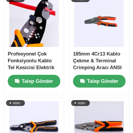
Uzun Burun Pensesi
Yan kesme çivileri
SON KESME PENSELERİ
Profesyonel Çok
185mm 4Cr13 Kablo
Fonksiyonlu Kablo
Çekme & Terminal
Tel Kesicisi Elektrik
Crimping Aracı ANSI
Çok fonksiyonlu çiviler
İşleri için
HRC 51-55
Talep Gönder
Talep Gönder
Tel Sıyırıcılar
Kombine makaslar
Fiber Optik Stripper