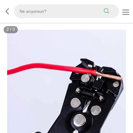
2
/
3