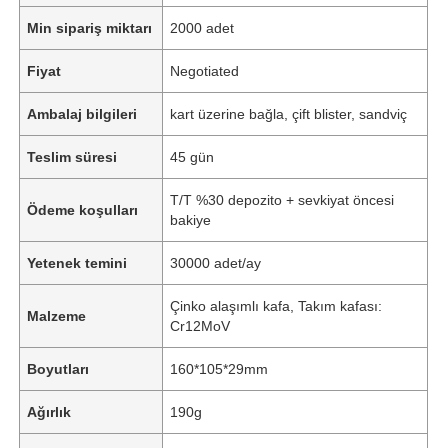
Min sipariş miktarı
2000 adet
Fiyat
Negotiated
Ambalaj bilgileri
kart üzerine bağla, çift blister, sandviç
Teslim süresi
45 gün
T/T %30 depozito + sevkiyat öncesi
Ödeme koşulları
bakiye
Yetenek temini
30000 adet/ay
Çinko alaşımlı kafa, Takım kafası:
Malzeme
Cr12MoV
Boyutları
160*105*29mm
Ağırlık
190g