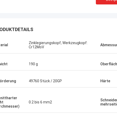
ODUKTDETAILS
Zinklegierungskopf, Werkzeugkopf:
erial
Abmessu
sst uns unter vier Augen reden.
Cr12MoV
uns unter vier Augen reden.
icht
190 g
Oberfläc
örderung
49760 Stück / 20GP
Härte
nittharter
Schneide
ht
0.2 bis 6 mm2
mehrseiti
rchmesser)