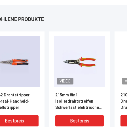
HLENE PRODUKTE
VIDEO
V
2 Drahtstripper
215mm 8in1
210
ersal-Handheld-
Isolierdrahtstreifen
Dra
llstripper
Schwerlast elektrische
Dra
Drahtstreifenzangen
Bestpreis
Bestpreis