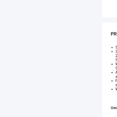
PR
Umb