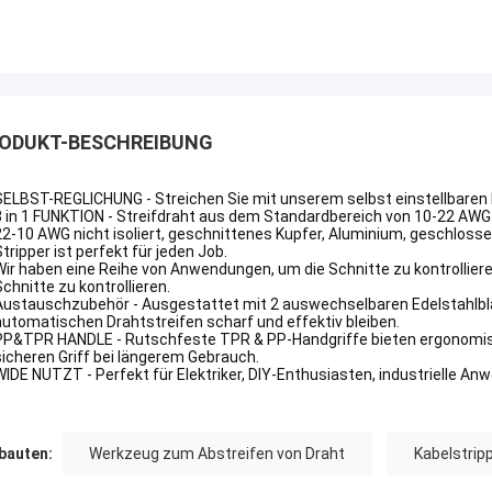
ODUKT-BESCHREIBUNG
SELBST-REGLICHUNG - Streichen Sie mit unserem selbst einstellbaren 
3 in 1 FUNKTION - Streifdraht aus dem Standardbereich von 10-22 AWG 
22-10 AWG nicht isoliert, geschnittenes Kupfer, Aluminium, geschlosse
Stripper ist perfekt für jeden Job.
Wir haben eine Reihe von Anwendungen, um die Schnitte zu kontrollier
Schnitte zu kontrollieren.
Austauschzubehör - Ausgestattet mit 2 auswechselbaren Edelstahlblät
automatischen Drahtstreifen scharf und effektiv bleiben.
PP&TPR HANDLE - Rutschfeste TPR & PP-Handgriffe bieten ergonomisc
sicheren Griff bei längerem Gebrauch.
WIDE NUTZT - Perfekt für Elektriker, DIY-Enthusiasten, industrielle 
auten:
Werkzeug zum Abstreifen von Draht
Kabelstrip