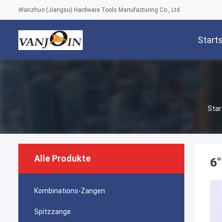
Wanzhuo (Jiangsu) Hardware Tools Manufacturing Co., Ltd
Start
Star
Alle Produkte
6"
Kombinations-Zangen
Spitzzange