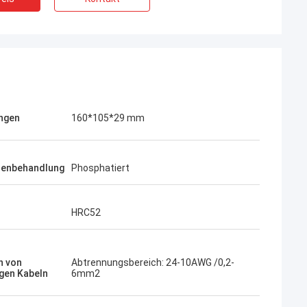
ngen
160*105*29 mm
henbehandlung
Phosphatiert
HRC52
n von
Abtrennungsbereich: 24-10AWG /0,2-
gen Kabeln
6mm2