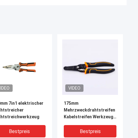
IDEO
VIDEO
mm 7in1 elektrischer
175mm
htstreicher
Mehrzweckdrahtstreifen
htstreichwerkzeug
Kabelstreifen Werkzeug
mit
Sicherheitsschließfach
Bestpreis
Bestpreis
und weichem Griff