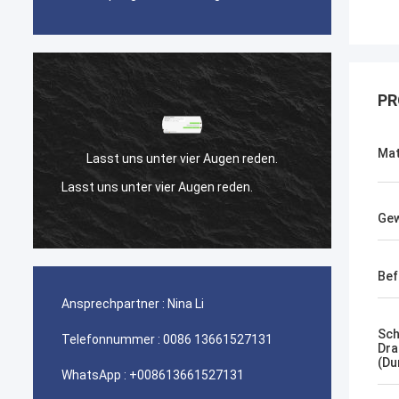
PR
Mat
Lasst uns unter vier Augen reden.
La
Lasst uns unter vier Augen reden.
Lasst 
Gew
Bef
Ansprechpartner :
Nina Li
Sch
Telefonnummer :
0086 13661527131
Dra
(Du
WhatsApp :
+008613661527131