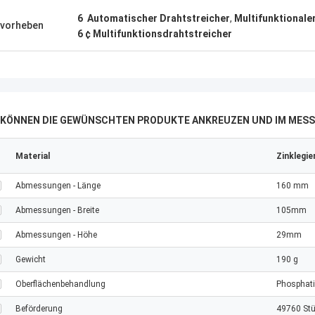
6  Automatischer Drahtstreicher
,
Multifunktionale
vorheben
6 ¢ Multifunktionsdrahtstreicher
E KÖNNEN DIE GEWÜNSCHTEN PRODUKTE ANKREUZEN UND IM MESS
Material
Zinklegi
Abmessungen - Länge
160 mm
Abmessungen - Breite
105mm
Abmessungen - Höhe
29mm
Gewicht
190 g
Oberflächenbehandlung
Phosphati
Beförderung
49760 Stü