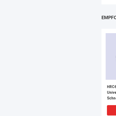
EMPFO
HRC6
Univ
Schne