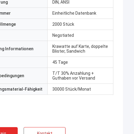
erung
DIN, ANSI
ummer
Einheitliche Datenbank
ellmenge
2000 Stück
Negotiated
Krawatte auf Karte, doppelte
ng Informationen
Blister, Sandwich
45 Tage
T/T 30% Anzahlung +
bedingungen
Guthaben vor Versand
gsmaterial-Fähigkeit
30000 Stück/Monat
eis
Kontakt