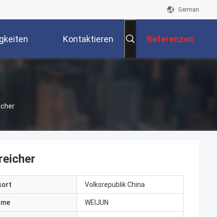
German
gkeiten
Kontaktieren
Referenzen
Sie Uns
icher
reicher
sort
Volksrepublik China
ame
WEIJUN