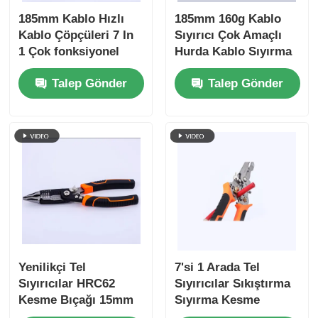
185mm Kablo Hızlı
185mm 160g Kablo
Kablo Çöpçüleri 7 In
Sıyırıcı Çok Amaçlı
Uzun Burun Pensesi
1 Çok fonksiyonel
Hurda Kablo Sıyırma
Kablo Kablo
Tel Kesme Sıkma
Yan kesme çivileri
Talep Gönder
Talep Gönder
Çöpçüleri
Sarma, Bölme El
Çöpçülenme Dolaşım
Aletleri 4Cr13
Bölme Kesme El
SON KESME PENSELERİ
Araçları
Çok fonksiyonlu çiviler
Tel Sıyırıcılar
Kombine makaslar
Yenilikçi Tel
7'si 1 Arada Tel
Sıyırıcılar HRC62
Sıyırıcılar Sıkıştırma
Kesme Bıçağı 15mm
Sıyırma Kesme
Fiber Optik Stripper
Kablo Kapasitesi Hızlı
Sarma Sıkıştırma Çivi