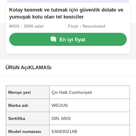
Kolay kesmek ve tutmak için güvenlik dolabı ve
yumuşak kolu olan tel kesiciler
MOQ：2000 adet
Fiyat：Negotiated
En iyi fiyat
ÜRüN AçıKLAMASı
Menşe yeri
Çin Halk Cumhuriyeti
Marka adı
WEIJUN
Sertifika
DIN, ANSI
Model numarası
EA083021AB