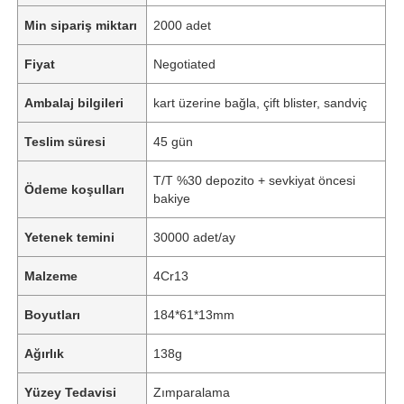
Min sipariş miktarı
2000 adet
Fiyat
Negotiated
Ambalaj bilgileri
kart üzerine bağla, çift blister, sandviç
Teslim süresi
45 gün
T/T %30 depozito + sevkiyat öncesi
Ödeme koşulları
bakiye
Yetenek temini
30000 adet/ay
Malzeme
4Cr13
Boyutları
184*61*13mm
Ağırlık
138g
Yüzey Tedavisi
Zımparalama