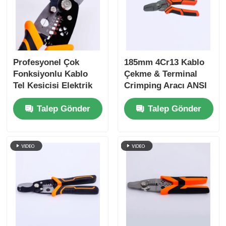
Hakkımızda
Fabrika turu
Profesyonel Çok
185mm 4Cr13 Kablo
Fonksiyonlu Kablo
Çekme & Terminal
Tel Kesicisi Elektrik
Crimping Aracı ANSI
Kalite kontrol
İşleri için
HRC 51-55
Talep Gönder
Talep Gönder
Bize ulaşın
Haberler
Teklif isteği
Kombine Pense