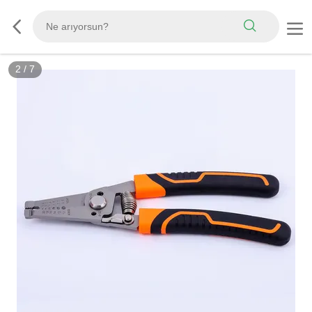
2
/
7