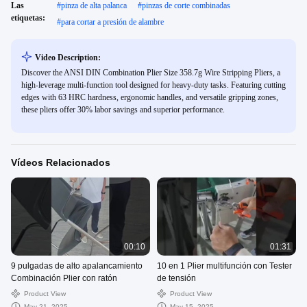
Las
#
pinza de alta palanca
#
pinzas de corte combinadas
etiquetas:
#
para cortar a presión de alambre
Video Description:
Discover the ANSI DIN Combination Plier Size 358.7g Wire Stripping Pliers, a
high-leverage multi-function tool designed for heavy-duty tasks. Featuring cutting
edges with 63 HRC hardness, ergonomic handles, and versatile gripping zones,
these pliers offer 30% labor savings and superior performance.
Vídeos Relacionados
00:10
01:31
9 pulgadas de alto apalancamiento
10 en 1 Plier multifunción con Tester
Combinación Plier con ratón
de tensión
Product View
Product View
May 21, 2025
May 15, 2025