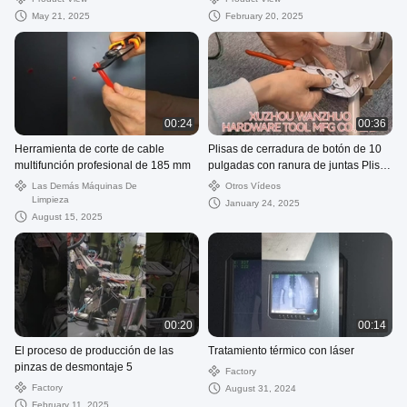
May 21, 2025
February 20, 2025
00:24
00:36
Herramienta de corte de cable
Plisas de cerradura de botón de 10
multifunción profesional de 185 mm
pulgadas con ranura de juntas Plisas
de bomba de agua de acero al
Las Demás Máquinas De
Otros Vídeos
carbono
Limpieza
January 24, 2025
August 15, 2025
00:20
00:14
El proceso de producción de las
Tratamiento térmico con láser
pinzas de desmontaje 5
Factory
Factory
August 31, 2024
February 11, 2025