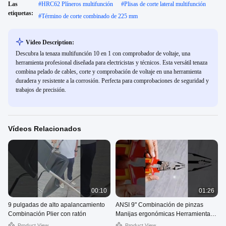
Las
#
HRC62 Plíneros multifunción
#
Plisas de corte lateral multifunción
etiquetas:
#
Término de corte combinado de 225 mm
Video Description:
Descubra la tenaza multifunción 10 en 1 con comprobador de voltaje, una
herramienta profesional diseñada para electricistas y técnicos. Esta versátil tenaza
combina pelado de cables, corte y comprobación de voltaje en una herramienta
duradera y resistente a la corrosión. Perfecta para comprobaciones de seguridad y
trabajos de precisión.
Vídeos Relacionados
00:10
01:26
9 pulgadas de alto apalancamiento
ANSI 9" Combinación de pinzas
Combinación Plier con ratón
Manijas ergonómicas Herramienta
con rueda de trinquete
Product View
Product View