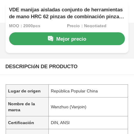
VDE manijas aisladas conjunto de herramientas
de mano HRC 62 pinzas de combinación pinzas
de corte lateral pinzas de nariz larga pinzas
MOQ：2000pcs
Precio：Negotiated
insoladas herramientas excéntricas ahorro de
mano de obra
Mejor precio
DESCRIPCIóN DE PRODUCTO
Lugar de origen
República Popular China
Nombre de la
Wanzhuo (Vanjoin)
marca
Certificación
DIN, ANSI