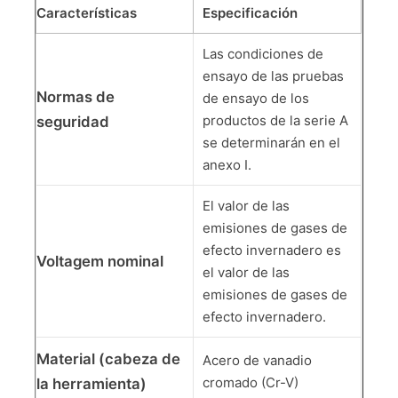
Características
Especificación
alicates que prensan
Las condiciones de
ensayo de las pruebas
Normas de
de ensayo de los
Las pinzas electrónicas
productos de la serie A
seguridad
se determinarán en el
Herramientas aisladas
anexo I.
El valor de las
Broche Ring Pliers
emisiones de gases de
efecto invernadero es
Voltagem nominal
Las pinzas de las juntas de ranura
el valor de las
emisiones de gases de
efecto invernadero.
Material (cabeza de
Acero de vanadio
cromado (Cr-V)
la herramienta)