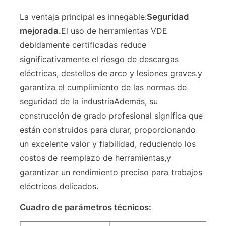
La ventaja principal es innegable:
Seguridad
Alicates largos de la nariz
mejorada.
El uso de herramientas VDE
debidamente certificadas reduce
Las pinzas de corte lateral
significativamente el riesgo de descargas
eléctricas, destellos de arco y lesiones graves.y
garantiza el cumplimiento de las normas de
EXTREMO QUE CORTA LOS ALICATES
seguridad de la industriaAdemás, su
construcción de grado profesional significa que
Las pinzas multifunción
están construidos para durar, proporcionando
un excelente valor y fiabilidad, reduciendo los
Las demás máquinas de limpieza
costos de reemplazo de herramientas,y
garantizar un rendimiento preciso para trabajos
eléctricos delicados.
Las tijeras combinadas
Cuadro de parámetros técnicos:
Triturador de fibra óptica