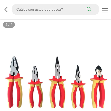
2
/
4