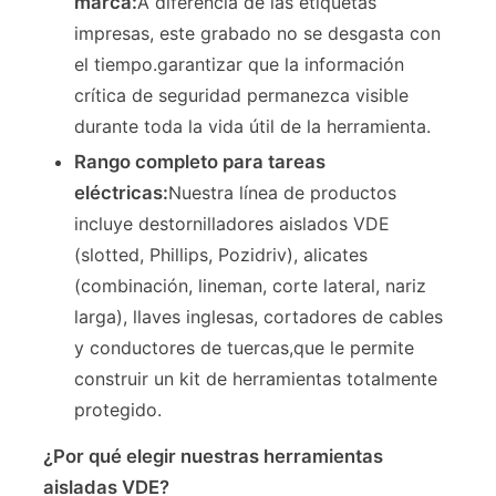
marca:
A diferencia de las etiquetas
impresas, este grabado no se desgasta con
el tiempo.garantizar que la información
Sobre nosotros
crítica de seguridad permanezca visible
durante toda la vida útil de la herramienta.
Visita a la fábrica
Rango completo para tareas
eléctricas:
Nuestra línea de productos
Control de Calidad
incluye destornilladores aislados VDE
(slotted, Phillips, Pozidriv), alicates
Contacto
(combinación, lineman, corte lateral, nariz
larga), llaves inglesas, cortadores de cables
noticias
y conductores de tuercas,que le permite
construir un kit de herramientas totalmente
protegido.
Solicitar una cotización
¿Por qué elegir nuestras herramientas
Alicates de la combinación
aisladas VDE?