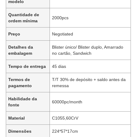
modelo
Quantidade de
2000pcs
ordem mínima
Preço
Negotiated
Detalhes da
Blister único/ Blister duplo, Amarrado
embalagem
no cartão, Sandwich
Tempo de entrega
45 dias
Termos de
T/T 30% de depósito + saldo antes da
pagamento
remessa
Habilidade da
60000pc/month
fonte
Material
C1055,60CrV
Dimensões
224*57*17cm