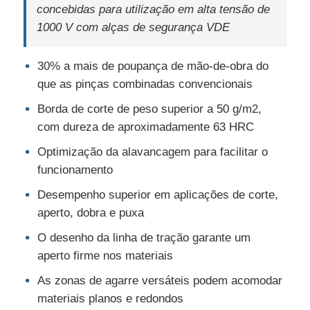
concebidas para utilização em alta tensão de
1000 V com alças de segurança VDE
Alicates longos do nariz
30% a mais de poupança de mão-de-obra do
Telas de corte lateral
que as pinças combinadas convencionais
Borda de corte de peso superior a 50 g/m2,
EXTREMIDADE QUE CORTA ALICATES
com dureza de aproximadamente 63 HRC
Optimização da alavancagem para facilitar o
Pênis multifuncionais
funcionamento
Desempenho superior em aplicações de corte,
Tela de desligamento
aperto, dobra e puxa
O desenho da linha de tração garante um
aperto firme nos materiais
Tesouras combinadas
As zonas de agarre versáteis podem acomodar
materiais planos e redondos
Triturador de fibras ópticas