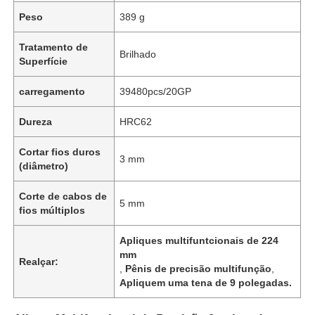
Peso
389 g
Tratamento de
Brilhado
Superfície
carregamento
39480pcs/20GP
Dureza
HRC62
Cortar fios duros
3 mm
(diâmetro)
Corte de cabos de
5 mm
fios múltiplos
Apliques multifuntcionais de 224
mm
Realçar:
,
Pênis de precisão multifunção
,
Apliquem uma tena de 9 polegadas.