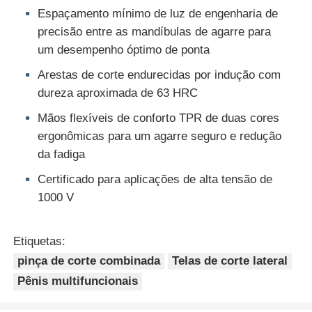
Espaçamento mínimo de luz de engenharia de
precisão entre as mandíbulas de agarre para
alicates de friso
um desempenho óptimo de ponta
Arestas de corte endurecidas por indução com
Máquinas e aparelhos de limpeza
dureza aproximada de 63 HRC
Mãos flexíveis de conforto TPR de duas cores
Ferramentas isoladas
ergonômicas para um agarre seguro e redução
da fadiga
Pressão Ring Pliers
Certificado para aplicações de alta tensão de
1000 V
Pênis de articulação de ranhuras
Etiquetas:
pinça de corte combinada
Telas de corte lateral
Pênis multifuncionais