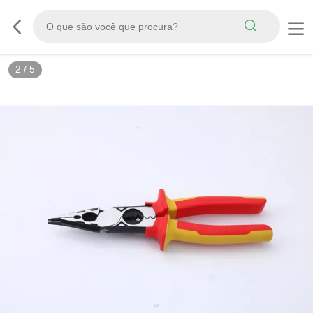
2
/
5