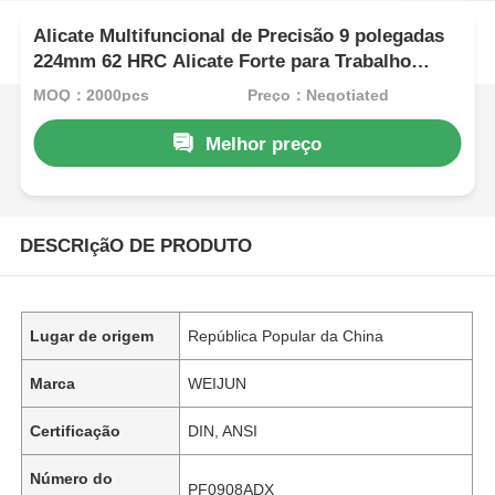
Alicate Multifuncional de Precisão 9 polegadas
224mm 62 HRC Alicate Forte para Trabalho
Pesado 9 polegadas Anel Excêntrico Economia
MOQ：2000pcs
Preço：Negotiated
de Trabalho Alicate para Anel de Retenção
Interno HRC 62 Ferramentas Manuais
Melhor preço
DESCRIçãO DE PRODUTO
Lugar de origem
República Popular da China
Marca
WEIJUN
Certificação
DIN, ANSI
Número do
PF0908ADX