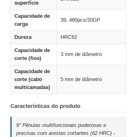
superfície
Capacidade de
Quem Somos
39, 480pcs/20GP
carga
Dureza
HRC62
Fábrica
Capacidade de
3 mm de diâmetro
Controle de Qualidade
corte (fios)
Capacidade de
Fale Conosco
corte (cabo
5 mm de diâmetro
multicamadas)
notícias
Características do produto
Pedir um orçamento
9" Pênulas multifuncionais poderosas e
precisas com arestas cortantes (62 HRC) -
Alicates da combinação