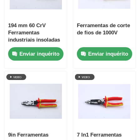
alicates de friso
194 mm 60 CrV
Ferramentas de corte
Ferramentas
de fios de 1000V
Máquinas e aparelhos de limpeza
industriais insoladas
duráveis Telas de
Enviar inquérito
Enviar inquérito
corte lateral
Ferramentas isoladas
Pressão Ring Pliers
Pênis de articulação de ranhuras
9in Ferramentas
7 In1 Ferramentas