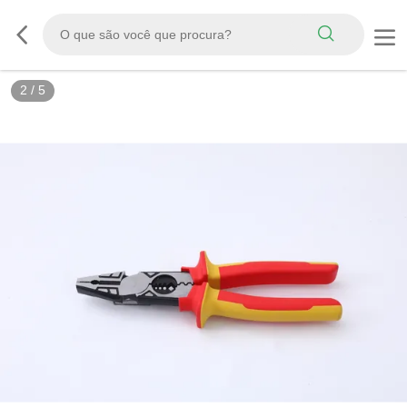
2
/
5