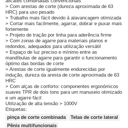
alicates combinadas convencionais
> Com arestas de corte (dureza aproximada de 63
HRC) para uso pesado
> Trabalho mais fácil devido à alavancagem otimizada
> Cortar mais facilmente, agarrar, dobrar e puxar mais
fortemente
> Projeto de tração por linha para aderência firme
> Com zonas de agarre para materiais planos e
redondos, adequados para utilização versátil
> Espaço de luz preciso e mínimo entre as
mandíbulas de agarre para garantir o funcionamento
óptimo das bordas de corte
> Arestas de corte igualmente endurecidas por
indução, dureza da aresta de corte aproximada de 63
HRC
> Com alças de conforto: componentes ergonómicos
Casa
suaves TPR de dois tons para um manuseio otimizado
e um agarre fácil
Utilização de alta tensão > 1000V
Produtos
Etiquetas:
pinça de corte combinada
Telas de corte lateral
Pênis multifuncionais
Vídeos