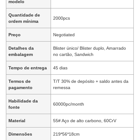
modelo
Quantidade de
2000pcs
ordem mínima
Preço
Negotiated
Detalhes da
Blister único/ Blister duplo, Amarrado
embalagem
no cartão, Sandwich
Tempo de entrega
45 dias
Termos de
T/T 30% de depósito + saldo antes da
pagamento
remessa
Habilidade da
60000pc/month
fonte
Material
55# Aço de alto carbono, 60CrV
Dimensões
219*56*18cm