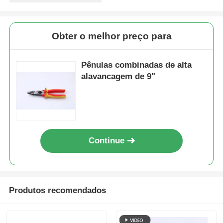
Quem Somos
Obter o melhor preço para
Fábrica
Pênulas combinadas de alta
alavancagem de 9"
Controle de Qualidade
Fale Conosco
Continue
notícias
Pedir um orçamento
Produtos recomendados
Alicates da combinação