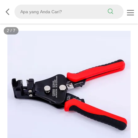
2
/
7