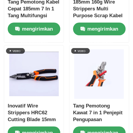
Tang Pemotong Kabel
185mm 160g Wire
Cepat 185mm 7 In 1
Strippers Multi
Tang Multifungsi
Purpose Scrap Kabel
Tang Hidung Panjang
Pemotong Kawat
Stripping Wire
mengirimkan
mengirimkan
Pengupas
Cutting Crimping
Pisau pemotong sisi
Penggulung Pemisah
Winding, Splitting
permintaan
permintaan
Gunting Alat Tangan
Alat tangan 4Cr13
TANG PEMOTONG AKHIR
Pisau multi-fungsi
Penari Telanjang Kawat
Inovatif Wire
Tang Pemotong
Gunting kombinasi
Strippers HRC62
Kawat 7 in 1 Penjepit
Cutting Blade 15mm
Pengupasan
Kapasitas Kabel
Pemotongan
Stripper serat optik
mengirimkan
mengirimkan