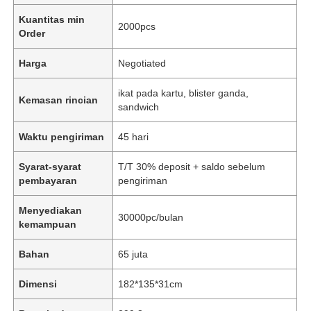
Kuantitas min
2000pcs
Order
Harga
Negotiated
ikat pada kartu, blister ganda,
Kemasan rincian
sandwich
Waktu pengiriman
45 hari
Syarat-syarat
T/T 30% deposit + saldo sebelum
pembayaran
pengiriman
Menyediakan
30000pc/bulan
kemampuan
Bahan
65 juta
Dimensi
182*135*31cm