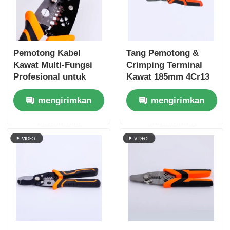
Tentang kita
Pemotong Kabel
Tang Pemotong &
Wisata pabrik
Kawat Multi-Fungsi
Crimping Terminal
Profesional untuk
Kawat 185mm 4Cr13
Pekerjaan Listrik
ANSI HRC 51-55
Kontrol kualitas
mengirimkan
mengirimkan
permintaan
permintaan
Hubungi kami
Berita
Quote request suatu
Tang Kombinasi