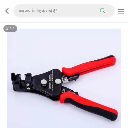
2
/
7