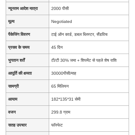
न्यूनतम आदेश मात्रा
2000 पीसी
मूल्य
Negotiated
पैकेजिंग विवरण
टाई ऑन कार्ड, डबल ब्लिस्टर, सैंडविच
प्रसव के समय
45 दिन
भुगतान शर्तें
टी/टी 30% जमा + शिपमेंट से पहले शेष राशि
आपूर्ति की क्षमता
30000पीसी/माह
सामग्री
65 मिलियन
आयाम
182*135*31 सेमी
वजन
299.8 ग्राम
सतह उपचार
फॉस्फेट