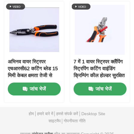
लंबी नाक सरौता
साइड कटिंग क्लीयर
अंत काटना सरौता
अभिनव वायर स्ट्रिपर
7 में 1 वायर स्ट्रिपर क्लैंपिंग
एचआरसी62 कटिंग ब्लेड 15
स्ट्रिपिंग कटिंग वाइंडिंग
मल्टीफंक्शन क्लीयर
मिमी केबल क्षमता तेजी से
क्रिम्पिंग कील होल्डर सुरक्षित
कठोर वायर कटिंग स्ट्रिपर
लॉकर
जांच भेजें
जांच भेजें
हैंड टूल्स
वायर स्ट्रिपर्स
मिश्रित कतरनी
होम
हमारे बारे में
हमसे संपर्क करें
Desktop Site
साइटमैप
गोपनीयता नीति
फाइबर ऑप्टिक स्ट्रिपर