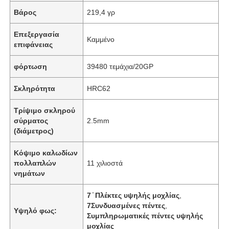
Βάρος
219,4 γρ
Επεξεργασία
Καμμένο
επιφάνειας
φόρτωση
39480 τεμάχια/20GP
Σκληρότητα
HRC62
Τρίψιμο σκληρού
σύρματος
2.5mm
(διάμετρος)
Κόψιμο καλωδίων
πολλαπλών
11 χιλιοστά
νημάτων
7 ̇ Πλέκτες υψηλής μοχλίας
,
7Συνδυασμένες πέντες
,
Υψηλό φως:
Συμπληρωματικές πέντες υψηλής
μοχλίας