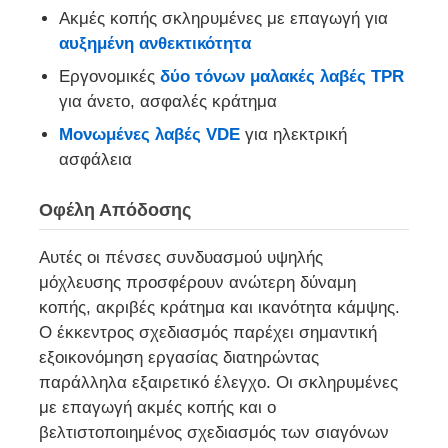
Ακμές κοπής σκληρυμένες με επαγωγή για
αυξημένη ανθεκτικότητα
πτυχώνοντας πένσες
Εργονομικές
δύο τόνων μαλακές λαβές TPR
για άνετο, ασφαλές κράτημα
Ελκονικές πέντες
Μονωμένες λαβές VDE
για ηλεκτρική
ασφάλεια
Εργαλεία με ηλιακή ακτινοβολία
Οφέλη Απόδοσης
Πένσες αιφνιδιαστικών δαχτυλιδιών
Αυτές οι πένσες συνδυασμού υψηλής
μόχλευσης προσφέρουν ανώτερη δύναμη
Σφραγίδες για τις αρθρώσεις των αυλών
κοπής, ακριβές κράτημα και ικανότητα κάμψης.
Ο έκκεντρος σχεδιασμός παρέχει σημαντική
εξοικονόμηση εργασίας διατηρώντας
παράλληλα εξαιρετικό έλεγχο. Οι σκληρυμένες
με επαγωγή ακμές κοπής και ο
βελτιστοποιημένος σχεδιασμός των σιαγόνων