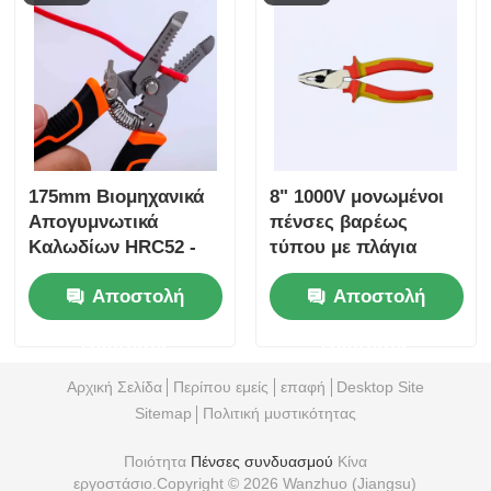
175mm Βιομηχανικά
8" 1000V μονωμένοι
Απογυμνωτικά
πένσες βαρέως
Καλωδίων HRC52 -
τύπου με πλάγια
Συμπαγές
κοπή - HRC 62
Αποστολή
Αποστολή
Πολυεργαλείο
ερώτησης
ερώτησης
Αρχική Σελίδα
Περίπου εμείς
επαφή
Desktop Site
Sitemap
Πολιτική μυστικότητας
Ποιότητα
Πένσες συνδυασμού
Κίνα
εργοστάσιο.Copyright © 2026 Wanzhuo (Jiangsu)