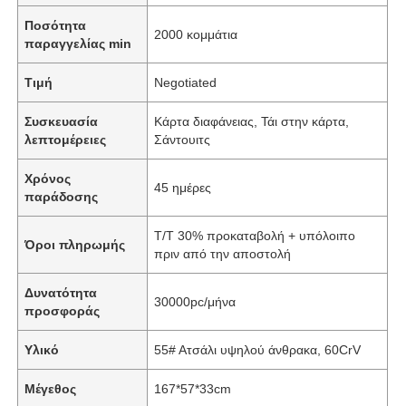
Ποσότητα
2000 κομμάτια
παραγγελίας min
Τιμή
Negotiated
Συσκευασία
Κάρτα διαφάνειας, Τάι στην κάρτα,
λεπτομέρειες
Σάντουιτς
Χρόνος
45 ημέρες
παράδοσης
T/T 30% προκαταβολή + υπόλοιπο
Όροι πληρωμής
πριν από την αποστολή
Δυνατότητα
30000pc/μήνα
προσφοράς
Υλικό
55# Ατσάλι υψηλού άνθρακα, 60CrV
Μέγεθος
167*57*33cm