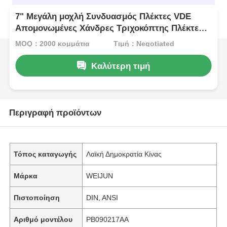
7" Μεγάλη μοχλή Συνδυασμός Πλέκτες VDE
Απομονωμένες Χάνδρες Τριχοκόπτης Πλέκτες
VDE απομονωμένες Χάνδρες Εργαλεία χειρός
MOQ：2000 κομμάτια
Τιμή：Negotiated
HRC 62
Καλύτερη τιμή
Περιγραφή προϊόντων
Τόπος καταγωγής
Λαϊκή Δημοκρατία Κίνας
Μάρκα
WEIJUN
Πιστοποίηση
DIN, ANSI
Αριθμό μοντέλου
PB090217AA