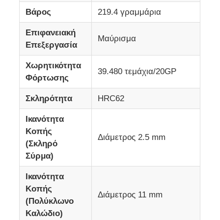
Βάρος
219.4 γραμμάρια
Σχετικά με εμάς
Επιφανειακή
Μαύρισμα
Επεξεργασία
Γύρος εργοστασίων
Χωρητικότητα
39.480 τεμάχια/20GP
Φόρτωσης
Ποιοτικός έλεγχος
Σκληρότητα
HRC62
Ικανότητα
επαφή
Κοπής
Διάμετρος 2.5 mm
(Σκληρό
Νέα
Σύρμα)
Ικανότητα
Ζητήστε ένα απόσπασμα
Κοπής
Διάμετρος 11 mm
(Πολύκλωνο
Καλώδιο)
Πένσες συνδυασμού