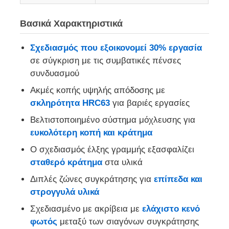
Βασικά Χαρακτηριστικά
Μακριές πένσες μύτης
Σχεδιασμός που εξοικονομεί 30% εργασία
Σφιχτήρες πλευρικής κοπής
σε σύγκριση με τις συμβατικές πένσες
συνδυασμού
Ακμές κοπής υψηλής απόδοσης με
ΤΕΜΝΟΥΣΕΣ ΠΕΝΣΕΣ ΤΕΛΩΝ
σκληρότητα HRC63
για βαριές εργασίες
Βελτιστοποιημένο σύστημα μόχλευσης για
Πολυλειτουργικές πέντες
ευκολότερη κοπή και κράτημα
Ο σχεδιασμός έλξης γραμμής εξασφαλίζει
Στριπτιγκέρ
σταθερό κράτημα
στα υλικά
Διπλές ζώνες συγκράτησης για
επίπεδα και
Τεχνουργήματα συνδυασμού
στρογγυλά υλικά
Σχεδιασμένο με ακρίβεια με
ελάχιστο κενό
Δοκιμαστική συσκευή
φωτός
μεταξύ των σιαγόνων συγκράτησης