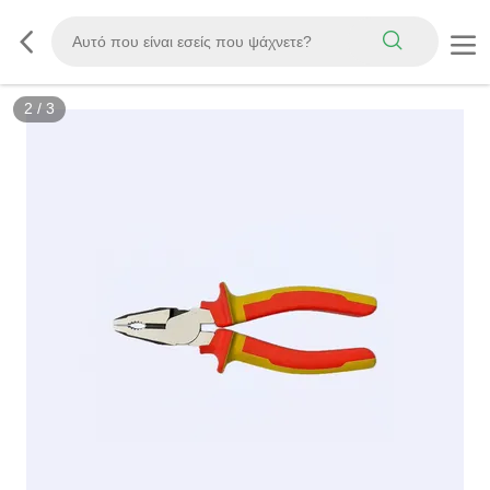
2
/
3