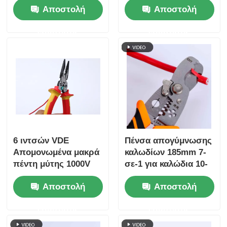
Αποστολή
Αποστολή
Τεχνουργήματα
κοπής συρμάτων και
ερώτησης
ερώτησης
συνδυασμένες
πέντες για υλικά
υπερσκληρότητας
6 ιντσών VDE
Πένσα απογύμνωσης
Απομονωμένα μακρά
καλωδίων 185mm 7-
πέντη μύτης 1000V
σε-1 για καλώδια 10-
για τους
22 AWG
Αποστολή
Αποστολή
ηλεκτρολόγους
ερώτησης
ερώτησης