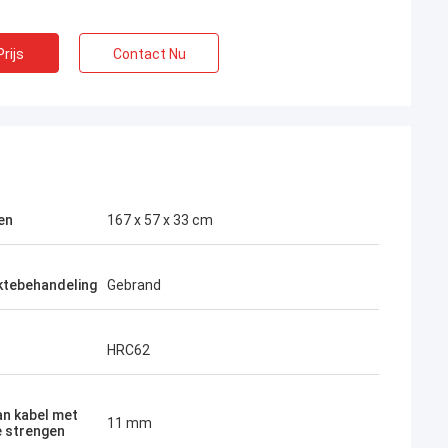
rijs
Contact Nu
en
167 x 57 x 33 cm
ktebehandeling
Gebrand
HRC62
an kabel met
11 mm
 strengen