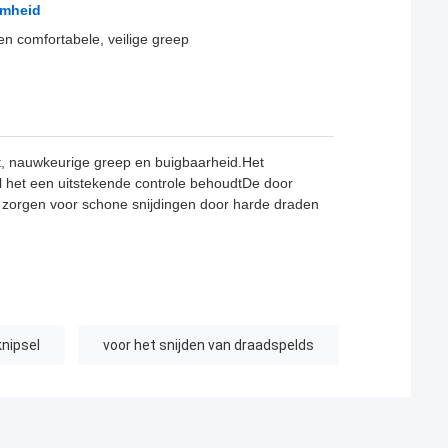
amheid
en comfortabele, veilige greep
t, nauwkeurige greep en buigbaarheid.Het
jl het een uitstekende controle behoudtDe door
 zorgen voor schone snijdingen door harde draden
nipsel
voor het snijden van draadspelds