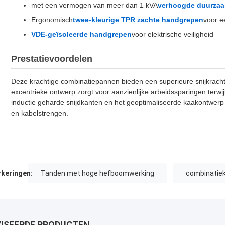
met een vermogen van meer dan 1 kVA
verhoogde duurza
Ergonomisch
twee-kleurige TPR zachte handgrepen
voor e
VDE-geïsoleerde handgrepen
voor elektrische veiligheid
Prestatievoordelen
Deze krachtige combinatiepannen bieden een superieure snijkrach
excentrieke ontwerp zorgt voor aanzienlijke arbeidssparingen terwi
inductie geharde snijdkanten en het geoptimaliseerde kaakontwerp
en kabelstrengen.
keringen:
Tanden met hoge hefboomwerking
combinatiek
ISEERDE PRODUCTEN