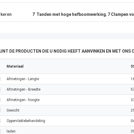
keren
7 ̊ Tanden met hoge hefboomwerking
,
7 Clampen vo
KUNT DE PRODUCTEN DIE U NODIG HEEFT AANVINKEN EN MET ONS
Materiaal
5
Afmetingen - Lengte
1
Afmetingen - Breedte
5
Afmetingen - hoogte
3
Gewicht
2
Oppervlaktebehandeling
G
laden
3