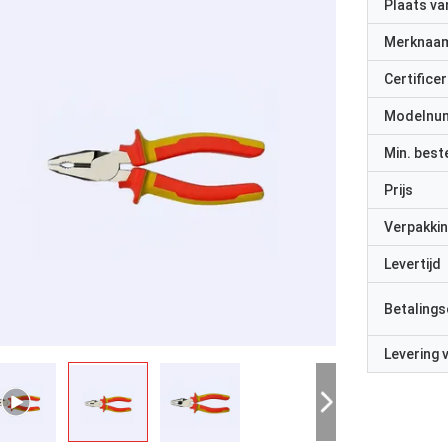
Plaats v
Merknaa
Certificer
Modelnu
Min. best
Prijs
Verpakkin
Levertijd
Betalings
Levering