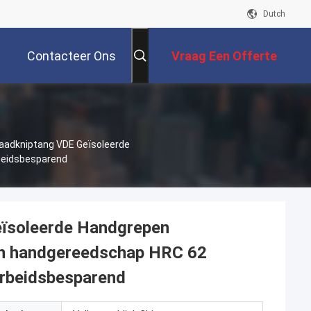
Dutch
Contacteer Ons
Vraag Een Offerte
Aan
aadkniptang VDE Geïsoleerde
beidsbesparend
eïsoleerde Handgrepen
en handgereedschap HRC 62
Arbeidsbesparend