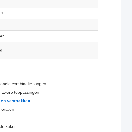
GP
er
er
tionele combinatie tangen
r zware toepassingen
n en vastpakken
terialen
nde kaken