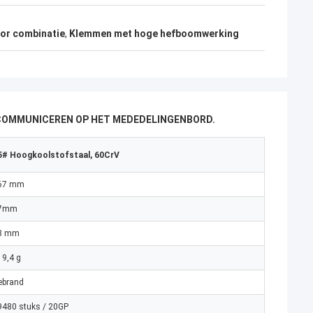
or combinatie
,
Klemmen met hoge hefboomwerking
 COMMUNICEREN OP HET MEDEDELINGENBORD.
5# Hoogkoolstofstaal, 60CrV
67 mm
7mm
3 mm
19,4 g
ebrand
9480 stuks / 20GP