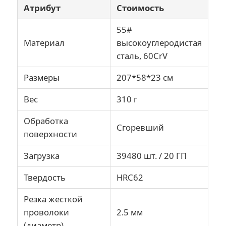
Атрибут
Стоимость
55#
О Компании
Материал
высокоуглеродистая
сталь, 60CrV
Наша фабрика
Размеры
207*58*23 см
контроль качества
Вес
310 г
Обработка
контактные данные
Сгоревший
поверхности
Загрузка
39480 шт. / 20 ГП
Новости
Твердость
HRC62
Отправить запрос
Резка жесткой
проволоки
2.5 мм
Плоскогубцы комбинации
(диаметр)