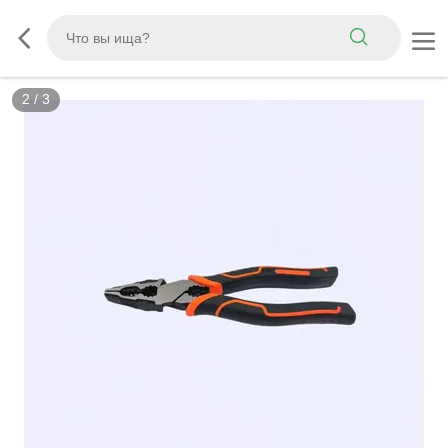
2
/
3