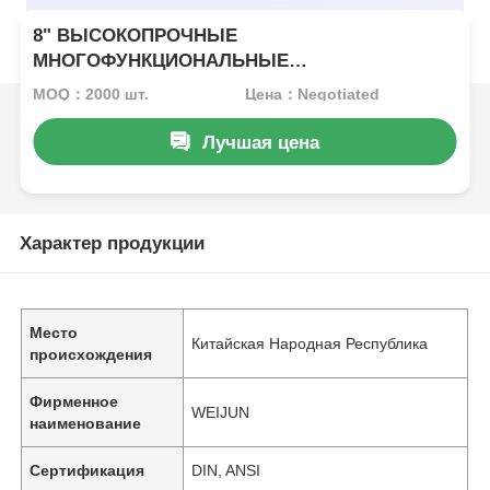
8" ВЫСОКОПРОЧНЫЕ
МНОГОФУНКЦИОНАЛЬНЫЕ
КОМБИНИРОВАННЫЕ ПЛОСКОГУБЦЫ
MOQ：2000 шт.
Цена：Negotiated
РУЧНОЙ ИНСТРУМЕНТ HRC 62 НИКЕЛЕВАЯ
ОТДЕЛКА С ЗАЧИСТКОЙ ЭКСЦЕНТРИКОВОЕ
Лучшая цена
УСИЛИЕ
Характер продукции
Место
Китайская Народная Республика
происхождения
Фирменное
WEIJUN
наименование
Сертификация
DIN, ANSI