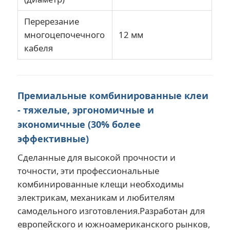
Перерезание
Длинные плоскогубцы носа
многоцепочечного
12 мм
кабеля
Клейки для резки боков
КОНЕЦ РЕЖА ПЛОСКОГУБЦЫ
Премиальные комбинированные клеи
- тяжелые, эргономичные и
экономичные (30% более
Многофункциональные клеи
эффективные)
Сделанные для высокой прочности и
Стрипперы
точности, эти профессиональные
комбинированные клещи необходимы
Комбинированные ножницы
электрикам, механикам и любителям
самодельного изготовления.Разработан для
Стриппер из оптических волокон
европейского и южноамериканского рынков,