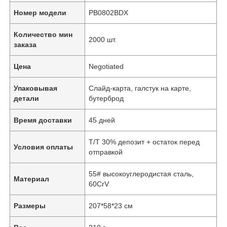
Номер модели
PB0802BDX
Количество мин
2000 шт.
заказа
Цена
Negotiated
Упаковывая
Слайд-карта, галстук на карте,
детали
бутерброд
Время доставки
45 дней
T/T 30% депозит + остаток перед
Условия оплаты
отправкой
55# высокоуглеродистая сталь,
Материал
60CrV
Размеры
207*58*23 см