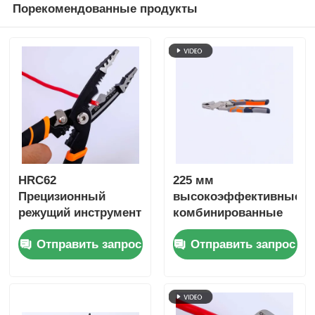
Порекомендованные продукты
HRC62
225 мм
Прецизионный
высокоэффективные
режущий инструмент
комбинированные
высокой твердости -
клеи
Отправить запрос
Отправить запрос
Кусачки для
проводов и
комбинированные
плоскогубцы для
сверхтвердых