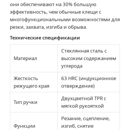
они обеспечивают на 30% большую
эффективность, чем обычные клещи с
гофрируя плоскогубцы
многофункциональными возможностями для
резки, захвата, изгиба и обрыва.
Электронные клеи
Технические спецификации
Стеклянная сталь с
Инструменты с изоляцией
Материал
высоким содержанием
углерода
Плоскогубцы пружинного кольца
Жесткость
63 HRC (индукционное
режущего края
отверждение)
Ключи соединений канавок
Двухцветной TPR с
Тип ручки
мягкой рукояткой
Резание, сцепление,
Функции
изгиб, снятие