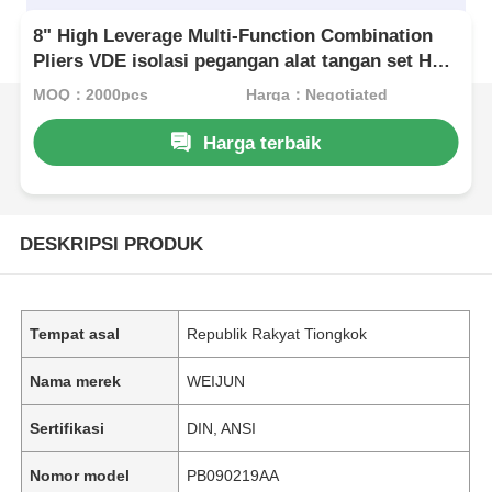
8" High Leverage Multi-Function Combination
Pliers VDE isolasi pegangan alat tangan set HRC
62 kombinasi tanger sisi pemotong tanger
MOQ：2000pcs
Harga：Negotiated
hidung panjang tanger insulated alat eksentrik
Penghematan tenaga kerja
Harga terbaik
DESKRIPSI PRODUK
Tempat asal
Republik Rakyat Tiongkok
Nama merek
WEIJUN
Sertifikasi
DIN, ANSI
Nomor model
PB090219AA