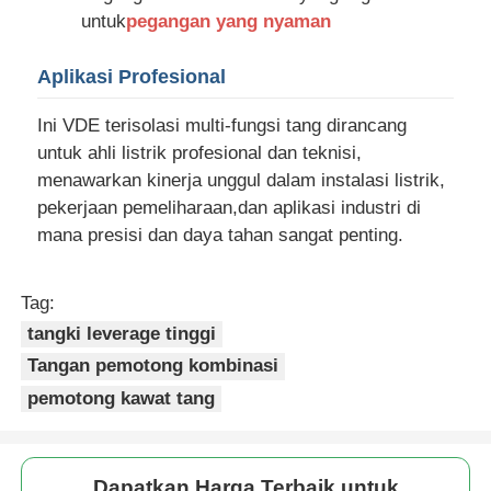
untuk
pegangan yang nyaman
Pengepakan
Aplikasi Profesional
Mesin pencet elektronik
Ini VDE terisolasi multi-fungsi tang dirancang
untuk ahli listrik profesional dan teknisi,
menawarkan kinerja unggul dalam instalasi listrik,
Alat yang Terisolasi
pekerjaan pemeliharaan,dan aplikasi industri di
mana presisi dan daya tahan sangat penting.
Tang Snap Ring
Tag:
Tulang pengikat alur
tangki leverage tinggi
Tangan pemotong kombinasi
pemotong kawat tang
Dapatkan Harga Terbaik untuk