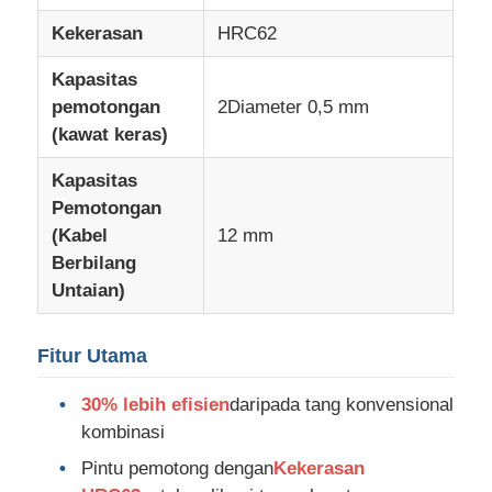
Kekerasan
HRC62
Tentang kita
Kapasitas
pemotongan
2Diameter 0,5 mm
Wisata pabrik
(kawat keras)
Kapasitas
Kontrol kualitas
Pemotongan
(Kabel
12 mm
Berbilang
Hubungi kami
Untaian)
Berita
Fitur Utama
30% lebih efisien
daripada tang konvensional
Quote request suatu
kombinasi
Pintu pemotong dengan
Kekerasan
Tang Kombinasi