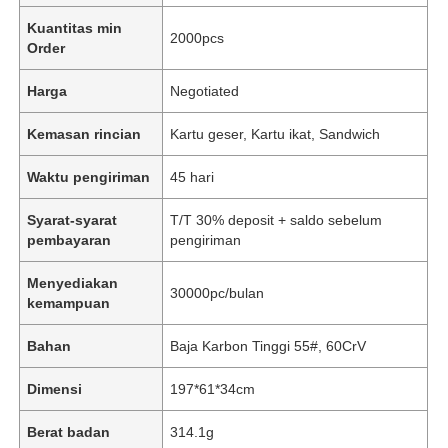
Kuantitas min
2000pcs
Order
Harga
Negotiated
Kemasan rincian
Kartu geser, Kartu ikat, Sandwich
Waktu pengiriman
45 hari
Syarat-syarat
T/T 30% deposit + saldo sebelum
pembayaran
pengiriman
Menyediakan
30000pc/bulan
kemampuan
Bahan
Baja Karbon Tinggi 55#, 60CrV
Dimensi
197*61*34cm
Berat badan
314.1g