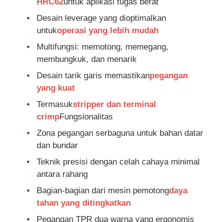
HRC62
untuk aplikasi tugas berat
Desain leverage yang dioptimalkan
Tang Hidung Panjang
untuk
operasi yang lebih mudah
Multifungsi: memotong, memegang,
Pisau pemotong sisi
membungkuk, dan menarik
Desain tarik garis memastikan
pegangan
yang kuat
TANG PEMOTONG AKHIR
Termasuk
stripper dan terminal
crimp
Fungsionalitas
Pisau multi-fungsi
Zona pegangan serbaguna untuk bahan datar
dan bundar
Penari Telanjang Kawat
Teknik presisi dengan celah cahaya minimal
antara rahang
Gunting kombinasi
Bagian-bagian dari mesin pemotong
daya
tahan yang ditingkatkan
Stripper serat optik
Pegangan TPR dua warna yang ergonomis