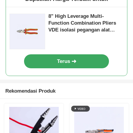
8" High Leverage Multi-
Function Combination Pliers
VDE isolasi pegangan alat
tangan set HRC 62 kombinasi
tanger sisi pemotong tanger
hidung panjang tanger
insulated alat eksentrik
Terus
Penghematan tenaga kerja
Rekomendasi Produk