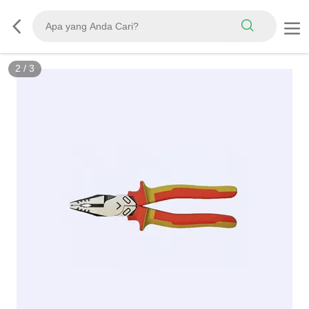
2
/
3