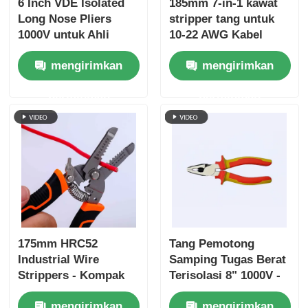
6 Inch VDE Isolated
185mm 7-in-1 kawat
Long Nose Pliers
stripper tang untuk
1000V untuk Ahli
10-22 AWG Kabel
Listrik
mengirimkan
mengirimkan
permintaan
permintaan
175mm HRC52
Tang Pemotong
Industrial Wire
Samping Tugas Berat
Strippers - Kompak
Terisolasi 8" 1000V -
Multi-Tool
HRC 62
mengirimkan
mengirimkan