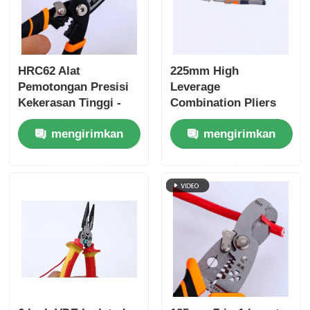
HRC62 Alat
225mm High
Pemotongan Presisi
Leverage
Kekerasan Tinggi -
Combination Pliers
Stripper Pemotongan
mengirimkan
mengirimkan
Kawat & Plies
Kombinasi untuk
permintaan
permintaan
Bahan Ultra-keras