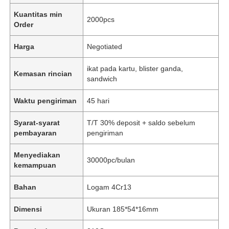
Kuantitas min
2000pcs
Order
Harga
Negotiated
ikat pada kartu, blister ganda,
Kemasan rincian
sandwich
Waktu pengiriman
45 hari
Syarat-syarat
T/T 30% deposit + saldo sebelum
pembayaran
pengiriman
Menyediakan
30000pc/bulan
kemampuan
Bahan
Logam 4Cr13
Dimensi
Ukuran 185*54*16mm