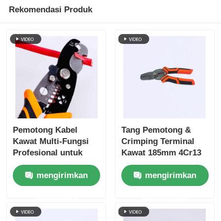
Rekomendasi Produk
Tentang kita
Wisata pabrik
Kontrol kualitas
Hubungi kami
Pemotong Kabel
Tang Pemotong &
Kawat Multi-Fungsi
Crimping Terminal
Profesional untuk
Kawat 185mm 4Cr13
Berita
Pekerjaan Listrik
ANSI HRC 51-55
mengirimkan
mengirimkan
Quote request suatu
permintaan
permintaan
Tang Kombinasi