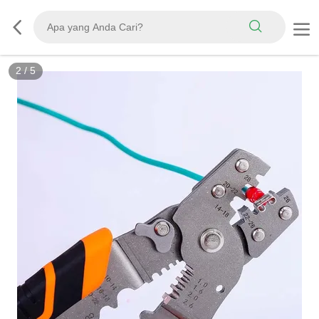
2
/
5