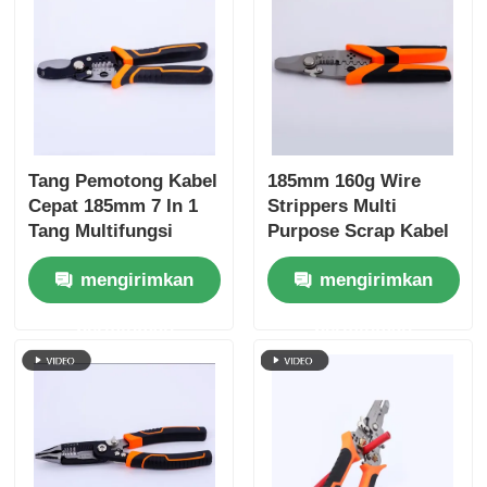
Tang Hidung Panjang
Pisau pemotong sisi
Tang Pemotong Kabel
185mm 160g Wire
TANG PEMOTONG AKHIR
Cepat 185mm 7 In 1
Strippers Multi
Tang Multifungsi
Purpose Scrap Kabel
Pemotong Kawat
Stripping Wire
Pisau multi-fungsi
mengirimkan
mengirimkan
Pengupas
Cutting Crimping
Penggulung Pemisah
Winding, Splitting
permintaan
permintaan
Gunting Alat Tangan
Alat tangan 4Cr13
Penari Telanjang Kawat
Gunting kombinasi
Stripper serat optik