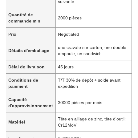
suivante:
Quantité de
2000 pièces
commande min
Prix
Negotiated
une cravate sur carton, une double
Détails d'emballage
ampoule, un sandwich
Délai de livraison
45 jours
Conditions de
T/T 30% de dépôt + solde avant
paiement
expédition
Capacité
30000 pièces par mois
d'approvisionnement
Tête en alliage de zinc, tête d'outil:
Matériel
Cr12MoV