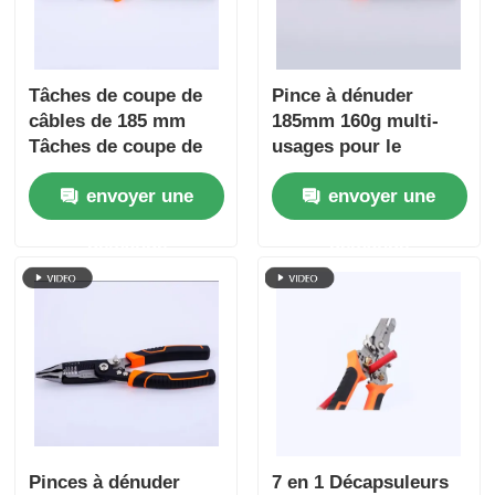
Longues pinces de nez
Tâches de coupe de
Pince à dénuder
câbles de 185 mm
185mm 160g multi-
Pièces de coupe latérale
Tâches de coupe de
usages pour le
câbles 7 en 1 Tâches
dénudage de câbles,
envoyer une
envoyer une
de coupe de câbles
la coupe de fils, le
EXTRÉMITÉ COUPANT DES PINCES
multi-fonctionnelles
sertissage et
demande
demande
Tâches de coupe de
l'enroulement, outils
Pièces multifonctionnelles
câbles Tâches de
à main fendus 4Cr13
coupe de câbles
Tâches de coupe de
Décapants de fil
câbles Tâches de
coupe de câbles
Ciseaux à combinaison
Stripper à fibre optique
Pinces à dénuder
7 en 1 Décapsuleurs