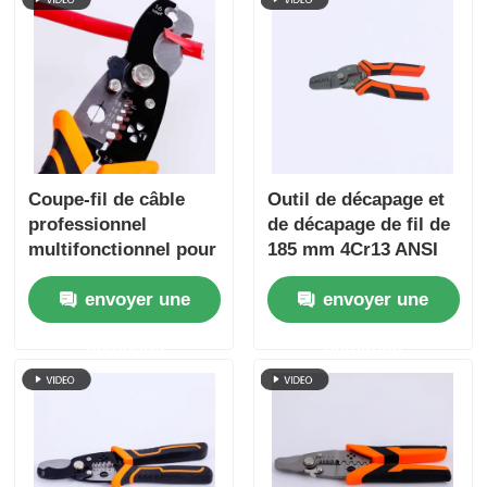
A propos de nous
Visite d'usine
Coupe-fil de câble
Outil de décapage et
Contrôle de la qualité
professionnel
de décapage de fil de
multifonctionnel pour
185 mm 4Cr13 ANSI
Contact
travaux électriques
HRC 51-55
envoyer une
envoyer une
nouvelles
demande
demande
Demande de soumission
Pinces de combinaison