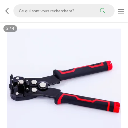
2
/
4