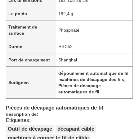
Les dimensions
162*105*29 cm
Le poids
192,4 g
Traitement de
Phosphaté
surface
Dureté
HRC52
Port de chargement
Shanghai
dépouillement automatique de fil
,
machines de décapage des fils
,
Surligner:
Pièces de décapage
automatiques de fil
Pièces de décapage automatiques de fil
description de:
Étiquettes:
Outil de décapage
décapant câble
machines à couper le fil de câble