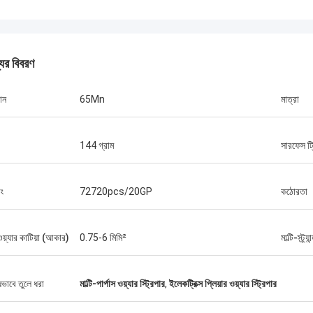
যের বিবরণ
ান
65Mn
মাত্রা
চলো একান্তে কথা বলি :)
144 গ্রাম
সারফেস ট্র
্তে কথা বলি :)
ং
72720pcs/20GP
কঠোরতা
 ওয়্যার কাটিয়া (আকার)
0.75-6 মিমি²
মাল্টি-স্ট্র
ষভাবে তুলে ধরা
মাল্টি-পার্পাস ওয়্যার স্ট্রিপার
,
ইলেকট্রিক্স প্লিয়ার ওয়্যার স্ট্রিপার