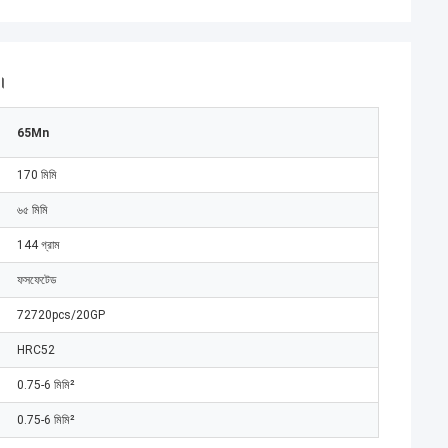
ন।
65Mn
170 মিমি
৬৫ মিমি
144 গ্রাম
ফসফেটেড
72720pcs/20GP
HRC52
0.75-6 মিমি²
0.75-6 মিমি²