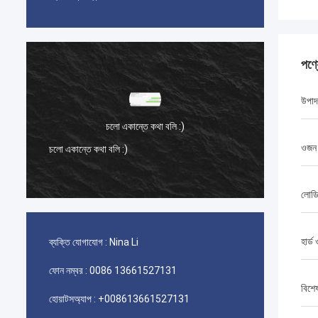
পণ্
উপাদ
চলো একান্তে কথা বলি :)
ওজন
চলো একান্তে কথা বলি :)
চলো একান
লোডি
হার্ড
ব্যক্তি যোগাযোগ :
Nina Li
ফোন নম্বর :
0086 13661527131
বিশে
হোয়াটসঅ্যাপ :
+008613661527131