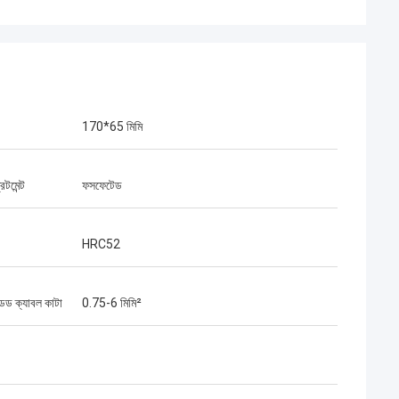
170*65 মিমি
িটমেন্ট
ফসফেটেড
HRC52
্যান্ডড ক্যাবল কাটা
0.75-6 মিমি²