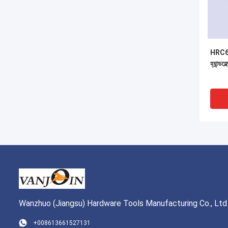
HRC62 ও
হ্যান্ডহে
Wanzhuo (Jiangsu) Hardware Tools Manufacturing Co., Ltd
VI
+008613661527131