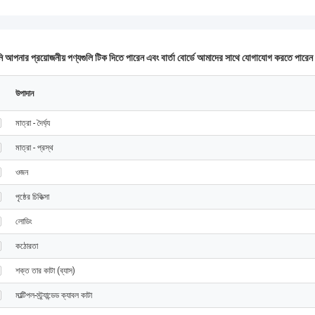
 আপনার প্রয়োজনীয় পণ্যগুলি টিক দিতে পারেন এবং বার্তা বোর্ডে আমাদের সাথে যোগাযোগ করতে পারে
উপাদান
মাত্রা - দৈর্ঘ্য
মাত্রা - প্রস্থ
ওজন
পৃষ্ঠের চিকিত্সা
লোডিং
কঠোরতা
শক্ত তার কাটা (ব্যাস)
মাল্টিপল-স্ট্র্যান্ডেড ক্যাবল কাটা