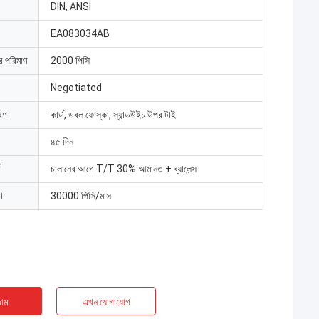
DIN, ANSI
EA083034AB
ার পরিমাণ
2000 পিসি
Negotiated
রণ
কার্ড, ডবল ফোস্কা, স্যান্ডউইচ উপর টাই
৪৫ দিন
চালানের আগে T/T 30% আমানত + ব্যালেন্স
া
30000 পিসি/মাস
াম
এখন যোগাযোগ