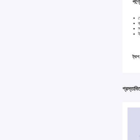
পণ্য
প
ব
স
ই
ট্যাগ
প্রস্তাবি