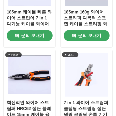
185mm 케이블 빠른 와
185mm 160g 와이어
롱 노우즈 플라이어들
이어 스트립어 7 in 1
스트리퍼 다목적 스크
다기능 케이블 와이어
랩 케이블 스트리핑 와
절단 톱니 스트립링 와
이어 절단 압착 와인딩,
부면 절단 톱니
문의 보내기
문의 보내기
일딩 스플리핑 셰어 손
분할 수공구 4Cr13
도구
플라이어들을 줄이는 마지막
다기능 톱니
와이어 스트리퍼
복합 가위
혁신적인 와이어 스트
7 in 1 와이어 스트립퍼
립퍼 HRC62 절단 블레
클램핑 스트립링 절단
광섬유 스트립퍼
이드 15mm 케이블 용
윙링 크림핑 손톱 기기