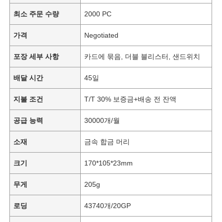
최소 주문 수량
2000 PC
가격
Negotiated
포장 세부 사항
카드에 묶음, 더블 블리스터, 샌드위치
배달 시간
45일
지불 조건
T/T 30% 보증금+배송 전 잔액
공급 능력
30000개/월
소재
금속 합금 머리
크기
170*105*23mm
무게
205g
로딩
43740개/20GP