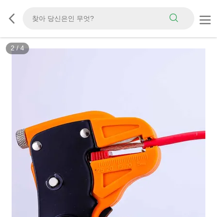
2
/
4