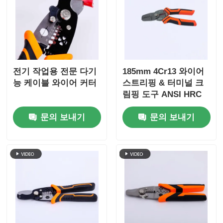
회사 소개
공장 투어
전기 작업용 전문 다기
185mm 4Cr13 와이어
능 케이블 와이어 커터
스트리핑 & 터미널 크
품질 관리
림핑 도구 ANSI HRC
51-55
문의 보내기
문의 보내기
연락처
뉴스
견적 요청
만능 집게들