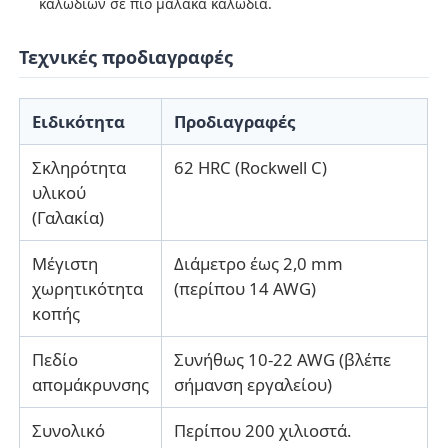
καλωδίων σε πιο μαλακά καλώδια.
πτυχώνοντας πένσες
Τεχνικές προδιαγραφές
Ελκονικές πέντες
Ειδικότητα
Προδιαγραφές
Σκληρότητα
62 HRC (Rockwell C)
Εργαλεία με ηλιακή ακτινοβολία
υλικού
(Γαλακία)
Πένσες αιφνιδιαστικών δαχτυλιδιών
Μέγιστη
Διάμετρο έως 2,0 mm
χωρητικότητα
(περίπου 14 AWG)
Σφραγίδες για τις αρθρώσεις των αυλών
κοπής
Πεδίο
Συνήθως 10-22 AWG (βλέπε
απομάκρυνσης
σήμανση εργαλείου)
Συνολικό
Περίπου 200 χιλιοστά.