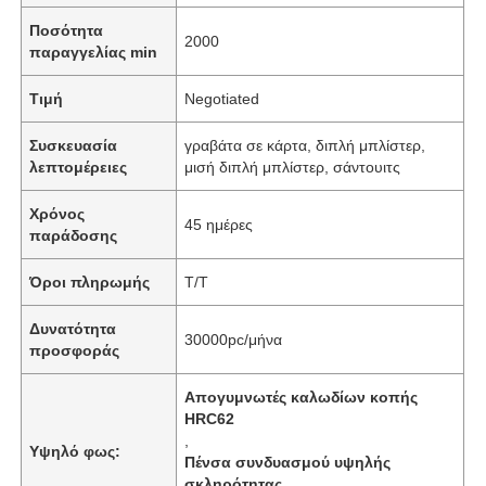
Ποσότητα
2000
παραγγελίας min
Τιμή
Negotiated
Συσκευασία
γραβάτα σε κάρτα, διπλή μπλίστερ,
λεπτομέρειες
μισή διπλή μπλίστερ, σάντουιτς
Χρόνος
45 ημέρες
παράδοσης
Όροι πληρωμής
T/T
Δυνατότητα
30000pc/μήνα
προσφοράς
Απογυμνωτές καλωδίων κοπής
HRC62
,
Υψηλό φως:
Πένσα συνδυασμού υψηλής
σκληρότητας