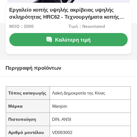
Εργαλείο κοπής υψηλής ακρίβειας υψηλής
σκληρότητας HRC62 - Τεχνουργήματα κοπής
συρμάτων και συνδυασμένες πέντες για υλικά
MOQ：2000
Τιμή：Negotiated
υπερσκληρότητας
Καλύτερη τιμή
Περιγραφή προϊόντων
Τόπος καταγωγής
Λαϊκή Δημοκρατία της Κίνας
Μάρκα
Wanjoin
Πιστοποίηση
DIN, ANSI
Αριθμό μοντέλου
VD083002