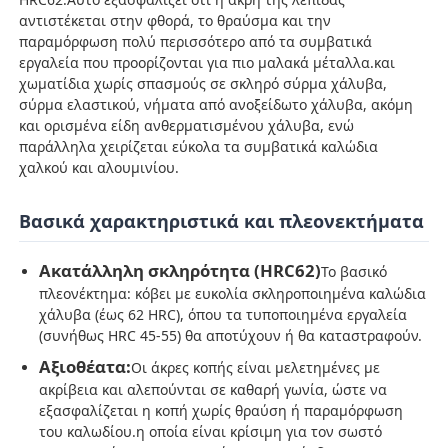
αντιστέκεται στην φθορά, το θραύσμα και την
παραμόρφωση πολύ περισσότερο από τα συμβατικά
Σχετικά με εμάς
εργαλεία που προορίζονται για πιο μαλακά μέταλλα.και
χωματίδια χωρίς σπασμούς σε σκληρό σύρμα χάλυβα,
σύρμα ελαστικού, νήματα από ανοξείδωτο χάλυβα, ακόμη
Γύρος εργοστασίων
και ορισμένα είδη ανθερματισμένου χάλυβα, ενώ
παράλληλα χειρίζεται εύκολα τα συμβατικά καλώδια
χαλκού και αλουμινίου.
Ποιοτικός έλεγχος
Βασικά χαρακτηριστικά και πλεονεκτήματα
επαφή
Ακατάλληλη σκληρότητα (HRC62)
Το βασικό
πλεονέκτημα: κόβει με ευκολία σκληροποιημένα καλώδια
Νέα
χάλυβα (έως 62 HRC), όπου τα τυποποιημένα εργαλεία
(συνήθως HRC 45-55) θα αποτύχουν ή θα καταστραφούν.
Αξιοθέατα:
Οι άκρες κοπής είναι μελετημένες με
Ζητήστε ένα απόσπασμα
ακρίβεια και αλεπούνται σε καθαρή γωνία, ώστε να
εξασφαλίζεται η κοπή χωρίς θραύση ή παραμόρφωση
του καλωδίου.η οποία είναι κρίσιμη για τον σωστό
Πένσες συνδυασμού