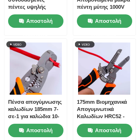
πέντες υψηλής
πέντη μύτης 1000V
μοχλίας
για τους
Αποστολή
Αποστολή
ηλεκτρολόγους
ερώτησης
ερώτησης
Πένσα απογύμνωσης
175mm Βιομηχανικά
καλωδίων 185mm 7-
Απογυμνωτικά
σε-1 για καλώδια 10-
Καλωδίων HRC52 -
22 AWG
Συμπαγές
Αποστολή
Αποστολή
Πολυεργαλείο