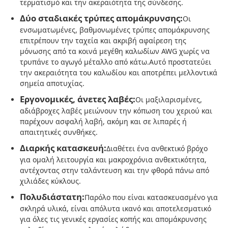
τερματισμό και την ακεραιότητα της σύνδεσης.
Δύο σταδιακές τρύπες απομάκρυνσης:
Οι
Μακριές πένσες μύτης
ενσωματωμένες, βαθμονωμένες τρύπες απομάκρυνσης
επιτρέπουν την ταχεία και ακριβή αφαίρεση της
μόνωσης από τα κοινά μεγέθη καλωδίων AWG χωρίς να
Σφιχτήρες πλευρικής κοπής
τρυπάνε το αγωγό μέταλλο από κάτω.Αυτό προστατεύει
την ακεραιότητα του καλωδίου και αποτρέπει μελλοντικά
σημεία αποτυχίας.
ΤΕΜΝΟΥΣΕΣ ΠΕΝΣΕΣ ΤΕΛΩΝ
Εργονομικές, άνετες λαβές:
Οι μαξιλαρισμένες,
αδιάβροχες λαβές μειώνουν την κόπωση του χεριού και
παρέχουν ασφαλή λαβή, ακόμη και σε λιπαρές ή
Πολυλειτουργικές πέντες
απαιτητικές συνθήκες.
Διαρκής κατασκευή:
Διαθέτει ένα ανθεκτικό βρόχο
Στριπτιγκέρ
για ομαλή λειτουργία και μακροχρόνια ανθεκτικότητα,
αντέχοντας στην ταλάντευση και την φθορά πάνω από
χιλιάδες κύκλους.
Τεχνουργήματα συνδυασμού
Πολυδιάστατη:
Παρόλο που είναι κατασκευασμένο για
σκληρά υλικά, είναι απόλυτα ικανό και αποτελεσματικό
για όλες τις γενικές εργασίες κοπής και απομάκρυνσης
Δοκιμαστική συσκευή