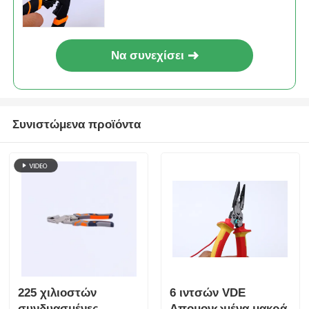
συρμάτων και συνδυασμένες
πέντες για υλικά
υπερσκληρότητας
Να συνεχίσει
Συνιστώμενα προϊόντα
225 χιλιοστών
6 ιντσών VDE
συνδυασμένες
Απομονωμένα μακρά