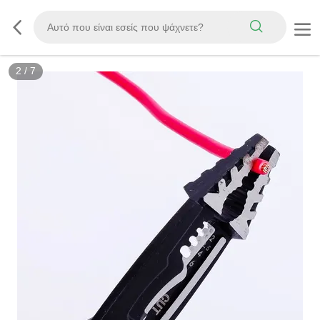
2
/
7