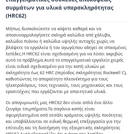
συρμάτων για υλικά υπερσκληρότητας
(HRC62)
Μήπως δυσκολεύεστε να κόψετε καθαρά και να
αποσυναρμολογήσετε σκληρά καλώδια από χάλυβα,
καλώδια πιάνου ή καλώδια υψηλής αντοχής χωρίς να
βλάψετε τα εργαλεία ή τον αγωγό;που οδηγεί σε σπασμένες
λεπίδες.Η HRC62 είναι σχεδιασμένη για να λύσει ακριβώς
αυτό το πρόβλημα.Αυτό το επαγγελματικό εργαλείο χειρός
είναι ειδικά σχεδιασμένο για την κοπή υλικών με
σκληρότητα έως 62 HRC (περίοδος σκληρότητας Rockwell C),
καθιστώντας το απαραίτητο πλεονέκτημα για τους
ηλεκτρολόγους, τους τεχνικούς, τους μηχανικούς και τους
ερασιτέχνες που εργάζονται με απαιτητικά υλικά.
Αρχική Σελίδα
Οι απογυμνωτές μας HRC62 δεν είναι απλά ένα άλλο
ζευγάρι τσιμπήματα.Τα σαγόνια κοπής είναι
Προϊόντα
σφυρηλατημένα από ατσάλι κράματος υψηλής ποιότητας
και υποβάλλονται σε ειδική θερμική επεξεργασία για την
επίτευξη και τη διατήρηση της εξαιρετικής σκληρότητας
Βίντεο
HRC62.Αυτό εξασφαλίζει ότι η άκρη της λεπίδας