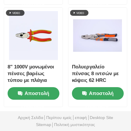
ερώτησης
ερώτησης
8" 1000V μονωμένοι
Πολυεργαλείο
πένσες βαρέως
πένσας 8 ιντσών με
τύπου με πλάγια
κόψεις 62 HRC
κοπή - HRC 62
Αποστολή
Αποστολή
ερώτησης
ερώτησης
Αρχική Σελίδα
Περίπου εμείς
επαφή
Desktop Site
Sitemap
Πολιτική μυστικότητας